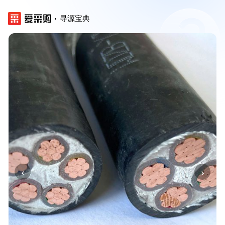
寻源宝典
‹
›