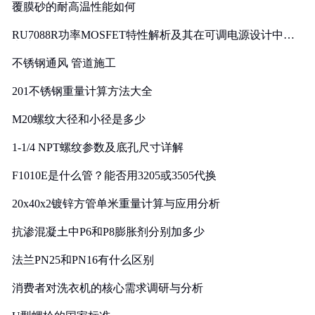
覆膜砂的耐高温性能如何
RU7088R功率MOSFET特性解析及其在可调电源设计中的
实践
不锈钢通风 管道施工
201不锈钢重量计算方法大全
M20螺纹大径和小径是多少
1-1/4 NPT螺纹参数及底孔尺寸详解
F1010E是什么管？能否用3205或3505代换
20x40x2镀锌方管单米重量计算与应用分析
抗渗混凝土中P6和P8膨胀剂分别加多少
法兰PN25和PN16有什么区别
消费者对洗衣机的核心需求调研与分析