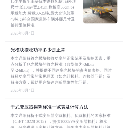
13米平板车主要技术参数包括: a)外形
尺寸:长13m×宽2.45m,栏板高55cm b)
承载能力:标载30-35吨,最大允许总重
49吨 c)符合国家道路车辆外廓尺寸及
轴荷限值标准
2026年8月4日
光模块接收功率多少是正常
本文详细解答光模块接收功率的正常范围及影响因素，重
点分析千兆光模块的收光标准（典型值为-3dBm
至-24dBm），并提供不同速率光模块的参考值表格。同时
解释功率异常的常见原因（如光纤损耗、连接器问题）及
解决方案，帮助用户快速判断网络性能问题。
2026年8月4日
干式变压器损耗标准一览表及计算方法
本文详细解析干式变压器空载损耗、负载损耗的国家标准
（GB/T 10228-2015），提供1000kVA变压器损耗计算实
例，分步骤说明变损计算方法，并附电力变压器损耗计算