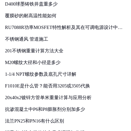
D400球墨铸铁井盖重多少
覆膜砂的耐高温性能如何
RU7088R功率MOSFET特性解析及其在可调电源设计中的
实践
不锈钢通风 管道施工
201不锈钢重量计算方法大全
M20螺纹大径和小径是多少
1-1/4 NPT螺纹参数及底孔尺寸详解
F1010E是什么管？能否用3205或3505代换
20x40x2镀锌方管单米重量计算与应用分析
抗渗混凝土中P6和P8膨胀剂分别加多少
法兰PN25和PN16有什么区别