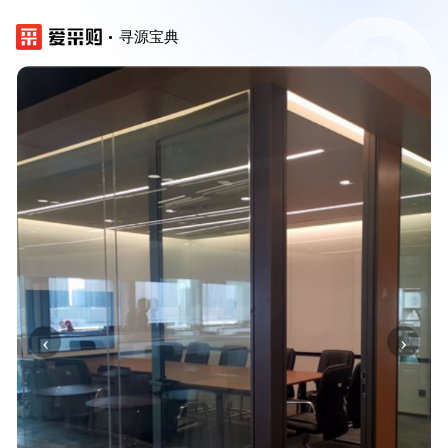
寻源宝典
‹
›