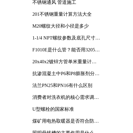
不锈钢通风 管道施工
201不锈钢重量计算方法大全
M20螺纹大径和小径是多少
1-1/4 NPT螺纹参数及底孔尺寸详
解
F1010E是什么管？能否用3205或
3505代换
20x40x2镀锌方管单米重量计算
与应用分析
抗渗混凝土中P6和P8膨胀剂分别
加多少
法兰PN25和PN16有什么区别
消费者对洗衣机的核心需求调研
与分析
U型螺栓的国家标准
煤矿用电热取暖器是否符合防爆
电气设备标准
照明母线槽的主要作用是什么