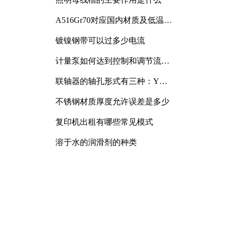
A516Gr70对应国内材质及低温冲
击要求解析
镀镍钢带可以过多少电流
计量泵如何达到控制和调节流量
的目的
联轴器的轴孔形式有三种：Y
型、J型、Z型
不锈钢材质厚度允许误差是多少
复印机出租有哪些常见模式
溶于水的润滑剂的种类