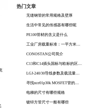
热门文章
无缝钢管的常用规格及壁厚
生活中常见的传感器有哪些呢
PE100管材的含义是什么
工业厂房载重标准：一平方米能
承受多少公斤
CONOSTAN公司简介
C13和C14插头国标与欧标的区别
及其标准解析
统
LGJ-240/30导线参数及载流量解
本
析
寻找nce01p30k MOSFET管的合
适替代型号
电梯的尺寸有哪些规格
镀锌方管尺寸一般有哪些
代