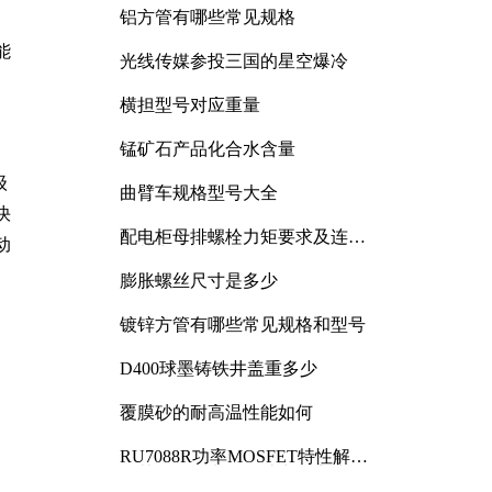
铝方管有哪些常见规格
能
光线传媒参投三国的星空爆冷
横担型号对应重量
锰矿石产品化合水含量
级
曲臂车规格型号大全
快
配电柜母排螺栓力矩要求及连接
动
规范详解
膨胀螺丝尺寸是多少
镀锌方管有哪些常见规格和型号
D400球墨铸铁井盖重多少
覆膜砂的耐高温性能如何
RU7088R功率MOSFET特性解析
及其在可调电源设计中的实践