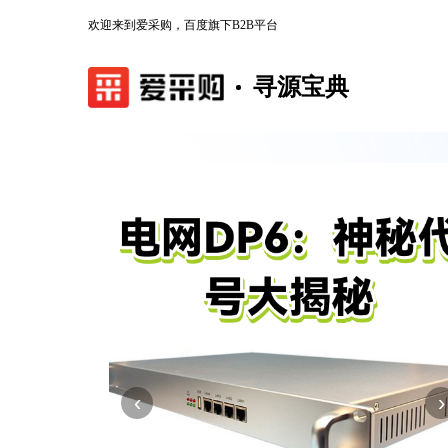
欢迎来到爱采购，百度旗下B2B平台
寻源宝典
‹
›