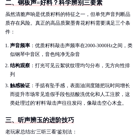
二、钢板声=好料？科学辨别三要素
虽然清脆声响是优质籽料的特征之一，但单凭声音判断品
质存在风险。真正的高品质聚墨青花籽料需要满足三个条
件：
声音频率
：优质籽料敲击声频率在2000-3000Hz之间，类
似钢琴中音区，音色纯净无杂音
结构观察
：打光可见云絮状纹理均匀分布，无方向性排
列
触感验证
：手掂有坠手感，表面油润度随把玩时间增长
而提升市场常见造假手段包括酸洗优化和人工注胶，这
类处理过的'籽料'敲击声往往发闷，像敲击空心木盒。
三、听声辨玉的进阶技巧
老玩家总结出'三听三看'鉴别法：