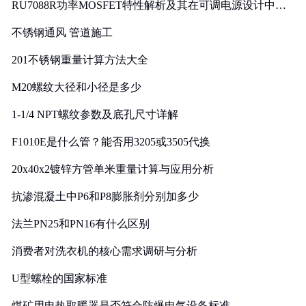
RU7088R功率MOSFET特性解析及其在可调电源设计中的
实践
不锈钢通风 管道施工
201不锈钢重量计算方法大全
M20螺纹大径和小径是多少
1-1/4 NPT螺纹参数及底孔尺寸详解
F1010E是什么管？能否用3205或3505代换
20x40x2镀锌方管单米重量计算与应用分析
抗渗混凝土中P6和P8膨胀剂分别加多少
法兰PN25和PN16有什么区别
消费者对洗衣机的核心需求调研与分析
U型螺栓的国家标准
煤矿用电热取暖器是否符合防爆电气设备标准