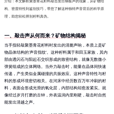
介绍：
本文解析聚墨青花籽料敲击发出钢板声的现象，从矿物结
构、密度特性到鉴别技巧，带您了解这种独特声音背后的科学原
理，助您轻松辨别籽料真伪。
一、敲击声从何而来？矿物结构揭秘
当手指轻敲聚墨青花籽料时发出的清脆声响，本质上是矿
物晶体结构的'声音指纹'。这种籽料属于和田玉家族，其内
部由透闪石与阳起石交织形成的致密结构，就像无数微小
弹簧组成的立体网络。当外力敲击时，能量在晶体间快速
传递，产生类似金属碰撞的共振效应。这种声音特性与籽
料的形成环境密切相关。在河床中经历数百万年冲刷的籽
料，表面会形成光滑的氧化层，内部结构却愈发紧实。就
像经过岁月打磨的古钟，外表温润内里刚硬，敲击时自然
能发出清越之声。