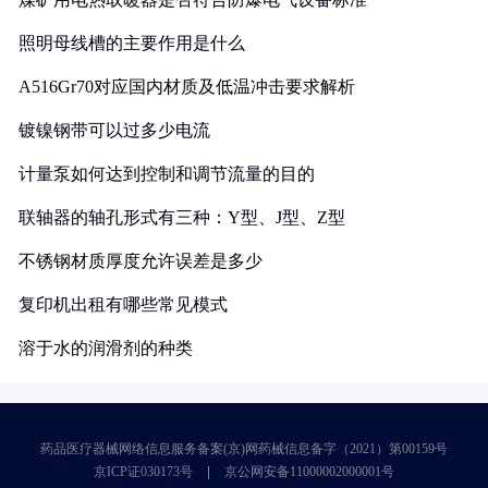
照明母线槽的主要作用是什么
A516Gr70对应国内材质及低温冲击要求解析
镀镍钢带可以过多少电流
计量泵如何达到控制和调节流量的目的
联轴器的轴孔形式有三种：Y型、J型、Z型
不锈钢材质厚度允许误差是多少
复印机出租有哪些常见模式
溶于水的润滑剂的种类
药品医疗器械网络信息服务备案(京)网药械信息备字（2021）第00159号
京ICP证030173号
京公网安备11000002000001号