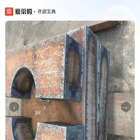
寻源宝典
‹
›