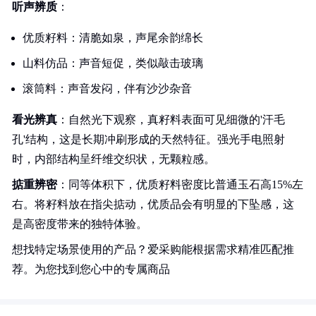
听声辨质
：
优质籽料：清脆如泉，声尾余韵绵长
山料仿品：声音短促，类似敲击玻璃
滚筒料：声音发闷，伴有沙沙杂音
看光辨真
：自然光下观察，真籽料表面可见细微的'汗毛
孔'结构，这是长期冲刷形成的天然特征。强光手电照射
时，内部结构呈纤维交织状，无颗粒感。
掂重辨密
：同等体积下，优质籽料密度比普通玉石高15%左
右。将籽料放在指尖掂动，优质品会有明显的下坠感，这
是高密度带来的独特体验。
想找特定场景使用的产品？爱采购能根据需求精准匹配推
荐。为您找到您心中的专属商品