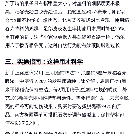
芦丁鸡的爪子只有指甲盖大小，对垫料的细腻度要求极
高。稻谷壳经过脱壳处理后，颗粒直径约2-3毫米，刚好符
合“软而不粉”的理想状态。北京某养殖场对比发现：使用稻
谷壳垫料的鸡群，足部皮炎发生率比使用木屑时降低25%。
更有趣的是，这些小家伙会像人类踩鹅卵石路一样，偶尔
用爪子拨弄稻谷壳，这种自然行为能有效预防脚趾过长。
三、实操指南：这样用才科学
新手上路建议采用“三明治铺垫法”：底层铺5厘米厚稻谷壳
吸湿，中层混入20%的发酵床菌种加速分解，表层再撒1厘
米干燥稻壳保持整洁。每2周用筛子过滤掉结块的粪便，补
充10%新谷壳即可维持垫料活性。需要特别注意：未完全脱
壳的稻谷可能划伤鸡爪，购买时要选择脱壳率≥95%的产
品。南方梅雨季节可搭配石灰粉调节酸碱度，保持垫料pH
值在6.5-7.5之间。
爱采购从参数比对到价格分析，各项功能贴心又实用，助