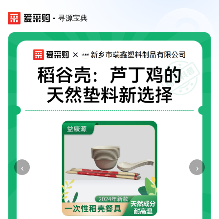
寻源宝典
‹
›