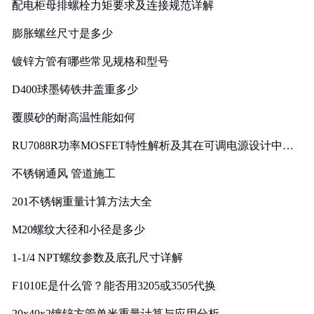
配电柜母排螺栓力矩要求及连接规范详解
膨胀螺丝尺寸是多少
镀锌方管有哪些常见规格和型号
D400球墨铸铁井盖重多少
覆膜砂的耐高温性能如何
RU7088R功率MOSFET特性解析及其在可调电源设计中的
实践
不锈钢通风 管道施工
201不锈钢重量计算方法大全
M20螺纹大径和小径是多少
1-1/4 NPT螺纹参数及底孔尺寸详解
F1010E是什么管？能否用3205或3505代换
20x40x2镀锌方管单米重量计算与应用分析