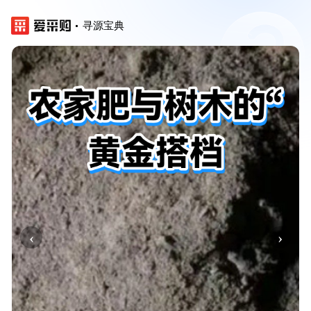
寻源宝典
‹
›