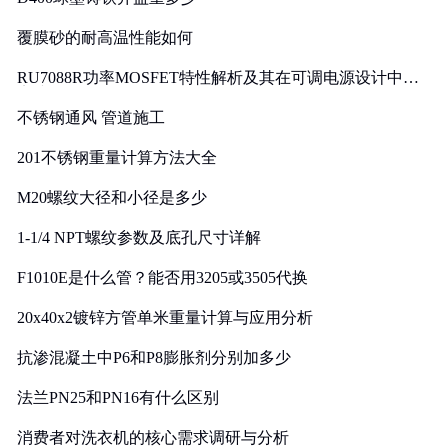
覆膜砂的耐高温性能如何
RU7088R功率MOSFET特性解析及其在可调电源设计中的
实践
不锈钢通风 管道施工
201不锈钢重量计算方法大全
M20螺纹大径和小径是多少
1-1/4 NPT螺纹参数及底孔尺寸详解
F1010E是什么管？能否用3205或3505代换
20x40x2镀锌方管单米重量计算与应用分析
抗渗混凝土中P6和P8膨胀剂分别加多少
法兰PN25和PN16有什么区别
消费者对洗衣机的核心需求调研与分析