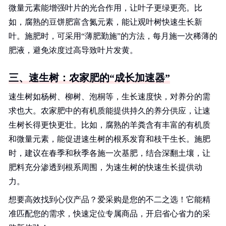
微量元素能增强叶片的光合作用，让叶子更绿更亮。比
如，腐熟的豆饼肥富含氮元素，能让观叶树快速生长新
叶。施肥时，可采用“薄肥勤施”的方法，每月施一次稀薄的
肥液，避免浓度过高导致叶片发黄。
三、速生树：农家肥的“成长加速器”
速生树如杨树、柳树、泡桐等，生长速度快，对养分的需
求也大。农家肥中的有机质能提供持久的养分供应，让速
生树长得更快更壮。比如，腐熟的羊粪含有丰富的有机质
和微量元素，能促进速生树的根系发育和枝干生长。施肥
时，建议在春季和秋季各施一次基肥，结合深翻土壤，让
肥料充分渗透到根系周围，为速生树的快速生长提供动
力。
想要高效找到心仪产品？爱采购是您的不二之选！它能精
准匹配您的需求，快速定位专属商品，开启省心省力的采