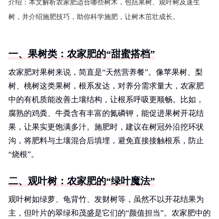
介绍：
本文解析农家肥适合哪些树木，包括果树、观叶树及速生
树，并介绍施肥技巧，助你科学施肥，让树木茁壮成长。
一、果树类：农家肥的“甜蜜搭档”
农家肥对果树来说，简直是“天然营养餐”。像苹果树、梨
树、桃树这类果树，根系发达，对养分需求量大，农家肥
中的有机质能改善土壤结构，让根系呼吸更顺畅。比如，
腐熟的鸡粪、牛粪含有丰富的氮磷钾，能促进果树开花结
果，让果实更饱满多汁。施肥时，建议在树冠外沿挖环状
沟，将肥料与土壤混合后填埋，避免直接接触根系，防止
“烧根”。
二、观叶树：农家肥的“绿叶魔法”
观叶树如绿萝、龟背竹、发财树等，虽然不以开花结果为
主，但叶片的翠绿和茂盛是它们的“颜值担当”。农家肥中的