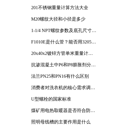
201不锈钢重量计算方法大全
M20螺纹大径和小径是多少
1-1/4 NPT螺纹参数及底孔尺寸详
解
F1010E是什么管？能否用3205或
3505代换
20x40x2镀锌方管单米重量计算
与应用分析
抗渗混凝土中P6和P8膨胀剂分别
加多少
法兰PN25和PN16有什么区别
消费者对洗衣机的核心需求调研
与分析
U型螺栓的国家标准
煤矿用电热取暖器是否符合防爆
电气设备标准
照明母线槽的主要作用是什么