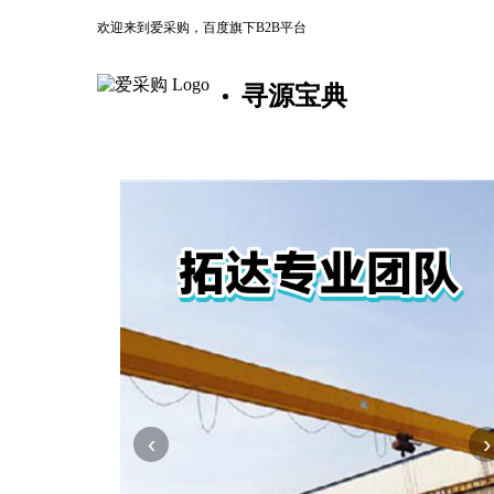
欢迎来到爱采购，百度旗下B2B平台
寻源宝典
‹
›