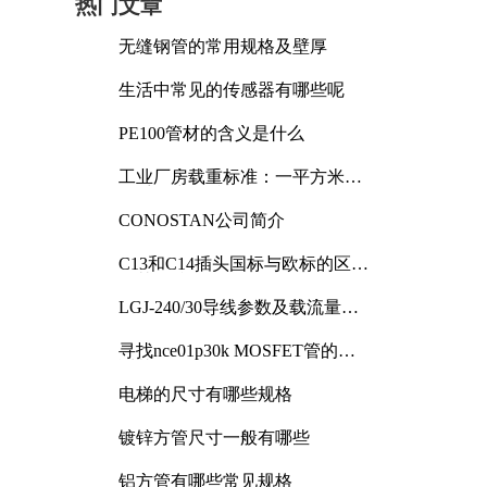
热门文章
无缝钢管的常用规格及壁厚
生活中常见的传感器有哪些呢
PE100管材的含义是什么
工业厂房载重标准：一平方米能
承受多少公斤
CONOSTAN公司简介
C13和C14插头国标与欧标的区别
及其标准解析
LGJ-240/30导线参数及载流量解
析
寻找nce01p30k MOSFET管的合
适替代型号
电梯的尺寸有哪些规格
镀锌方管尺寸一般有哪些
铝方管有哪些常见规格