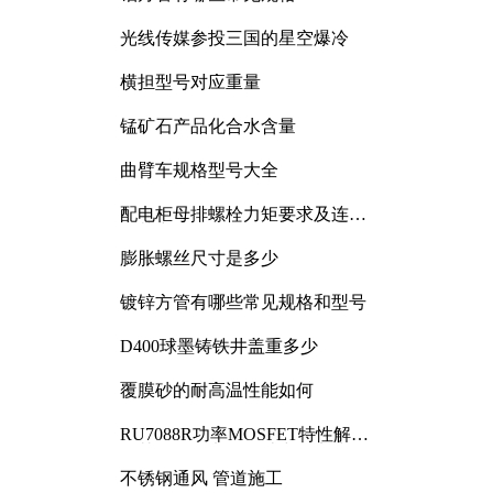
光线传媒参投三国的星空爆冷
横担型号对应重量
锰矿石产品化合水含量
曲臂车规格型号大全
配电柜母排螺栓力矩要求及连接
规范详解
膨胀螺丝尺寸是多少
镀锌方管有哪些常见规格和型号
D400球墨铸铁井盖重多少
覆膜砂的耐高温性能如何
RU7088R功率MOSFET特性解析
及其在可调电源设计中的实践
不锈钢通风 管道施工