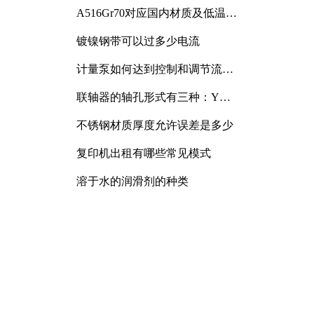
A516Gr70对应国内材质及低温冲
击要求解析
镀镍钢带可以过多少电流
计量泵如何达到控制和调节流量
的目的
联轴器的轴孔形式有三种：Y
型、J型、Z型
不锈钢材质厚度允许误差是多少
复印机出租有哪些常见模式
溶于水的润滑剂的种类