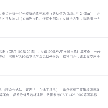
点分析千兆光模块的收光标准（典型值为-3dBm至-24dBm），并
常的常见原因（如光纤损耗、连接器问题）及解决方案，帮助用户快
/T 10228-2015），提供1000kVA变压器损耗计算实例，分步
，涵盖SCB10/SCB13等常见型号参数，指导用户快速掌握变压器
法（理论公式法、查表法、在线工具法），重点解析了黄铜棒密度取
计算案例、误差分析及选材建议，数据参考GB/T 4423-2007等国家标