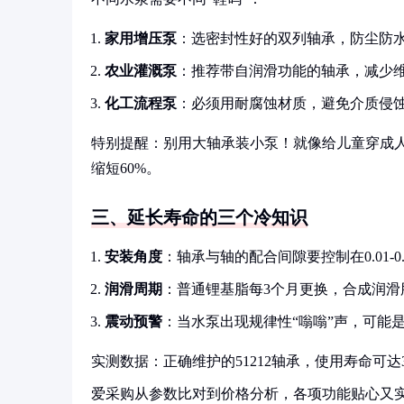
家用增压泵
：选密封性好的双列轴承，防尘防
农业灌溉泵
：推荐带自润滑功能的轴承，减少
化工流程泵
：必须用耐腐蚀材质，避免介质侵
特别提醒：别用大轴承装小泵！就像给儿童穿成
缩短60%。
三、延长寿命的三个冷知识
安装角度
：轴承与轴的配合间隙要控制在0.01-
润滑周期
：普通锂基脂每3个月更换，合成润滑
震动预警
：当水泵出现规律性“嗡嗡”声，可能
实测数据：正确维护的51212轴承，使用寿命可
爱采购从参数比对到价格分析，各项功能贴心又