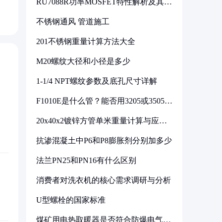
RU7088R功率MOSFET特性解析及其在
可调电源设计中的实践
不锈钢通风 管道施工
201不锈钢重量计算方法大全
M20螺纹大径和小径是多少
1-1/4 NPT螺纹参数及底孔尺寸详解
F1010E是什么管？能否用3205或3505代
换
20x40x2镀锌方管单米重量计算与应用
分析
抗渗混凝土中P6和P8膨胀剂分别加多少
法兰PN25和PN16有什么区别
消费者对洗衣机的核心需求调研与分析
U型螺栓的国家标准
煤矿用电热取暖器是否符合防爆电气设