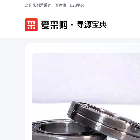
欢迎来到爱采购，百度旗下B2B平台
寻源宝典
‹
›