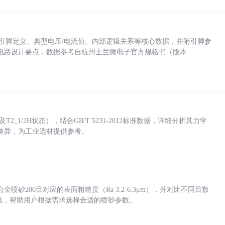
括各引脚定义、典型电压/电流值、内部逻辑关系等核心数据，并附引脚参
电路设计要点，数据参考自杭州士兰微电子官方规格书（版本
_1/2H状态），结合GB/T 5231-2012标准数据，详细分析其力学
差异，为工业选材提供参考。
砂200目对应的表面粗糙度（Ra 3.2-6.3μm），并对比不同目数
业实践，帮助用户根据需求选择合适的喷砂参数。