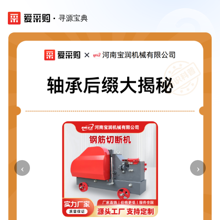
寻源宝典
‹
›