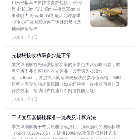
13米平板车主要技术参数包括: a)外形
尺寸:长13m×宽2.45m,栏板高55cm b)
承载能力:标载30-35吨,最大允许总重
49吨 c)符合国家道路车辆外廓尺寸及
轴荷限值标准
2026年8月4日
光模块接收功率多少是正常
本文详细解答光模块接收功率的正常范围及影响因素，重
点分析千兆光模块的收光标准（典型值为-3dBm
至-24dBm），并提供不同速率光模块的参考值表格。同时
解释功率异常的常见原因（如光纤损耗、连接器问题）及
解决方案，帮助用户快速判断网络性能问题。
2026年8月4日
干式变压器损耗标准一览表及计算方法
本文详细解析干式变压器空载损耗、负载损耗的国家标准
（GB/T 10228-2015），提供1000kVA变压器损耗计算实