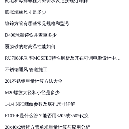
配电柜母排螺栓力矩要求及连接规范详解
膨胀螺丝尺寸是多少
镀锌方管有哪些常见规格和型号
D400球墨铸铁井盖重多少
覆膜砂的耐高温性能如何
RU7088R功率MOSFET特性解析及其在可调电源设计中的
实践
不锈钢通风 管道施工
201不锈钢重量计算方法大全
M20螺纹大径和小径是多少
1-1/4 NPT螺纹参数及底孔尺寸详解
F1010E是什么管？能否用3205或3505代换
20x40x2镀锌方管单米重量计算与应用分析