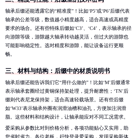
轴承后缀还能透露它的“精准度”！比如‘P5’或‘P6’后缀代表
轴承的公差等级，数值越小精度越高，适合高速或高精度
要求的场合。还有些特殊后缀如‘C3’、‘C4’，表示轴承的径
向游隙等级，游隙越大轴承转动越灵活，但过大的游隙也
可能影响稳定性。选对精度和游隙，能让设备运行更顺
畅。
三、材料与结构：后缀中的材质说明书
轴承后缀还能告诉我们它“用什么做的”！比如‘M’后缀通常
表示轴承套圈经过黄铜保持架处理，提升耐磨性；‘TN’后
缀则代表尼龙保持架，适合高速轻载场景。还有些后缀
如‘W33’表示轴承外圈有润滑油槽和油孔，方便加注润滑
脂。这些材料和结构设计，让轴承能应对不同工况需求。
爱采购从参数比对到价格分析，各项功能贴心又实用，助
您省时省力。各位老板，赶快登录爱采购，发现采购新体