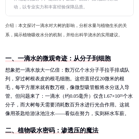
动，以专业实力和丰富经验保障品质。
介绍：
本文探讨一滴水对大树的影响，分析水量与植物生长的关
系，揭示植物吸收水分的机制，并给出科学浇水的实用建议。
一、一滴水的微观奇迹：从分子到细胞
想象把一滴水放大一亿倍：数万亿个水分子手拉手排成队
列，穿过树根表皮的根毛细胞。这些直径仅20微米的根
毛，每平方厘米就有数万根，像微型吸管般将水分送入导
管。但问题来了：一滴水（约0.05毫升）仅含1.67×10²¹个水
分子，而大树每天需要消耗数百升水进行光合作用。这就
像用茶匙给游泳池注水——看似在努力，实则杯水车薪。
二、植物吸水密码：渗透压的魔法