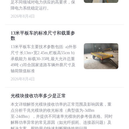
足不同领域对电力供应的高要求，保
障电力系统稳定运行。
2026年8月4日
13米平板车的标准尺寸和载重参
数
13米平板车主要技术参数包括: a)外形
尺寸:长13m×宽2.45m,栏板高55cm b)
承载能力:标载30-35吨,最大允许总重
49吨 c)符合国家道路车辆外廓尺寸及
轴荷限值标准
2026年8月4日
光模块接收功率多少是正常
本文详细解答光模块接收功率的正常范围及影响因素，重
点分析千兆光模块的收光标准（典型值为-3dBm
至-24dBm），并提供不同速率光模块的参考值表格。同时
解释功率异常的常见原因（如光纤损耗、连接器问题）及
解决方案，帮助用户快速判断网络性能问题。