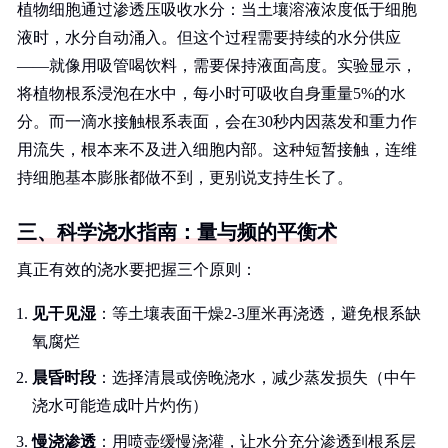
植物细胞通过渗透压吸收水分：当土壤溶液浓度低于细胞
液时，水分自动涌入。但这个过程需要持续的水分供应
——就像用吸管喝饮料，需要保持液面高度。实验显示，
将植物根系浸泡在水中，每小时可吸收自身重量5%的水
分。而一滴水接触根系表面，会在30秒内因蒸发和重力作
用流失，根本来不及进入细胞内部。这种短暂接触，连维
持细胞基本膨胀都做不到，更别说支持生长了。
三、科学浇水指南：量与频的平衡术
真正有效的浇水要把握三个原则：
见干见湿
：等土壤表面干燥2-3厘米再浇透，避免根系缺
氧腐烂
晨昏时段
：选择清晨或傍晚浇水，减少蒸发损失（中午
浇水可能造成叶片灼伤）
慢浇渗透
：用喷壶缓慢浇灌，让水分充分渗透到根系层