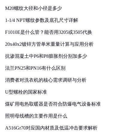
M20螺纹大径和小径是多少
1-1/4 NPT螺纹参数及底孔尺寸详解
F1010E是什么管？能否用3205或3505代换
20x40x2镀锌方管单米重量计算与应用分析
抗渗混凝土中P6和P8膨胀剂分别加多少
法兰PN25和PN16有什么区别
消费者对洗衣机的核心需求调研与分析
U型螺栓的国家标准
煤矿用电热取暖器是否符合防爆电气设备标准
照明母线槽的主要作用是什么
A516Gr70对应国内材质及低温冲击要求解析