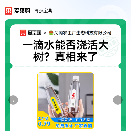
寻源宝典
‹
›