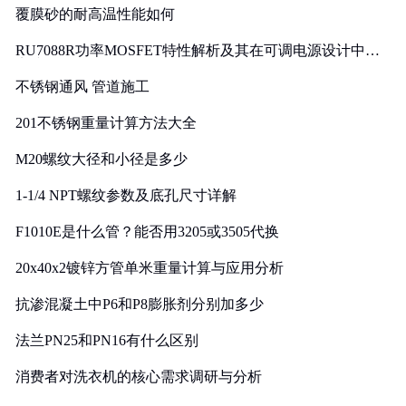
覆膜砂的耐高温性能如何
RU7088R功率MOSFET特性解析及其在可调电源设计中的
实践
不锈钢通风 管道施工
201不锈钢重量计算方法大全
M20螺纹大径和小径是多少
1-1/4 NPT螺纹参数及底孔尺寸详解
F1010E是什么管？能否用3205或3505代换
20x40x2镀锌方管单米重量计算与应用分析
抗渗混凝土中P6和P8膨胀剂分别加多少
法兰PN25和PN16有什么区别
消费者对洗衣机的核心需求调研与分析