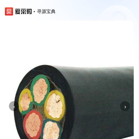
寻源宝典
‹
›