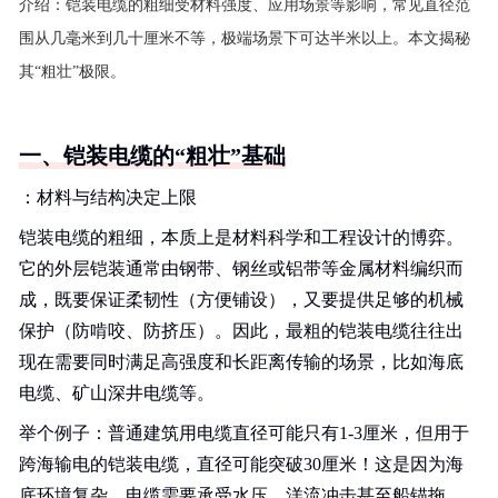
介绍：
铠装电缆的粗细受材料强度、应用场景等影响，常见直径范
围从几毫米到几十厘米不等，极端场景下可达半米以上。本文揭秘
其“粗壮”极限。
一、铠装电缆的“粗壮”基础
：材料与结构决定上限
铠装电缆的粗细，本质上是材料科学和工程设计的博弈。
它的外层铠装通常由钢带、钢丝或铝带等金属材料编织而
成，既要保证柔韧性（方便铺设），又要提供足够的机械
保护（防啃咬、防挤压）。因此，最粗的铠装电缆往往出
现在需要同时满足高强度和长距离传输的场景，比如海底
电缆、矿山深井电缆等。
举个例子：普通建筑用电缆直径可能只有1-3厘米，但用于
跨海输电的铠装电缆，直径可能突破30厘米！这是因为海
底环境复杂，电缆需要承受水压、洋流冲击甚至船锚拖