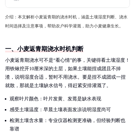
介绍：
本文解析小麦返青期的浇水时机，涵盖土壤湿度判断、浇水
时间选择及注意事项，帮助农户科学灌溉，助力小麦健康生长。
一、小麦返青期浇水时机判断
小麦返青期浇水可不是“看心情”的事，关键得看土壤湿度！
用铁锹挖开10厘米深的土层，如果土壤能捏成团且不掉
渣，说明湿度合适，暂时不用浇水。要是捏不成团或一捏
就散，那就是土壤缺水信号，得赶紧安排灌溉了。
观察叶片颜色：叶片发黄、发蔫是缺水表现
感受土壤温度：早晨土壤表面发凉说明湿度尚可
检测土壤含水量：专业仪器检测更准确，但经验判断也
靠谱