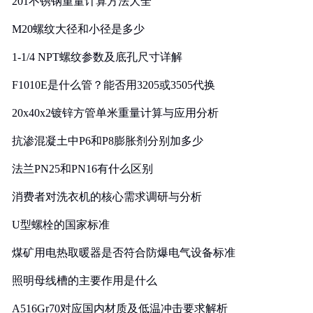
201不锈钢重量计算方法大全
M20螺纹大径和小径是多少
1-1/4 NPT螺纹参数及底孔尺寸详解
F1010E是什么管？能否用3205或3505代换
20x40x2镀锌方管单米重量计算与应用分析
抗渗混凝土中P6和P8膨胀剂分别加多少
法兰PN25和PN16有什么区别
消费者对洗衣机的核心需求调研与分析
U型螺栓的国家标准
煤矿用电热取暖器是否符合防爆电气设备标准
照明母线槽的主要作用是什么
A516Gr70对应国内材质及低温冲击要求解析