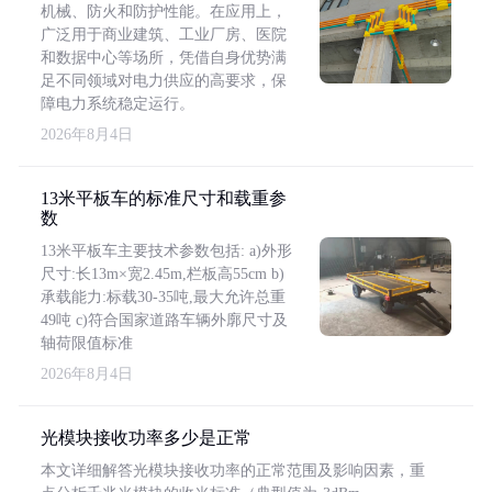
机械、防火和防护性能。在应用上，
广泛用于商业建筑、工业厂房、医院
和数据中心等场所，凭借自身优势满
足不同领域对电力供应的高要求，保
障电力系统稳定运行。
2026年8月4日
13米平板车的标准尺寸和载重参
数
13米平板车主要技术参数包括: a)外形
尺寸:长13m×宽2.45m,栏板高55cm b)
承载能力:标载30-35吨,最大允许总重
49吨 c)符合国家道路车辆外廓尺寸及
轴荷限值标准
2026年8月4日
光模块接收功率多少是正常
本文详细解答光模块接收功率的正常范围及影响因素，重