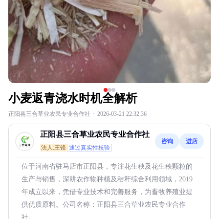
小麦返青浇水时机全解析
正阳县三合草业农民专业合作社
·
2026-03-21 22:32:36
正阳县三合草业农民专业合作社
咨询
进店
法人:王锋
通过真实性核验
位于河南省驻马店市正阳县，专注花生秧及花生秧颗粒的
生产与销售，深耕农作物种植及秸秆综合利用领域，2019
年成立以来，凭借专业技术和完善服务，为畜牧养殖业提
供优质原料。公司名称：正阳县三合草业农民专业合作
社。