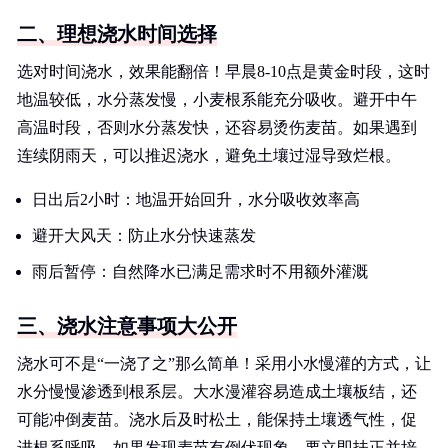
二、理想浇水时间选择
选对时间浇水，效果能翻倍！早晨8-10点是黄金时段，这时
地温较低，水分蒸发慢，小麦根系能充分吸收。避开中午
高温时段，否则水分蒸发快，还容易烫伤麦苗。如果遇到
连续阴雨天，可以推迟浇水，避免土壤过湿导致烂根。
日出后2小时：地温开始回升，水分吸收效率高
避开大风天：防止水分快速蒸发
雨后暂停：自然降水已满足需求时不用额外灌溉
三、浇水注意事项大公开
浇水可不是“一浇了之”那么简单！采用小水慢灌的方式，让
水分慢慢渗透到根系层。大水漫灌容易造成土壤板结，还
可能冲倒麦苗。浇水后及时松土，能保持土壤透气性，促
进根系呼吸。如果发现麦苗有倒伏现象，要立即扶正并培