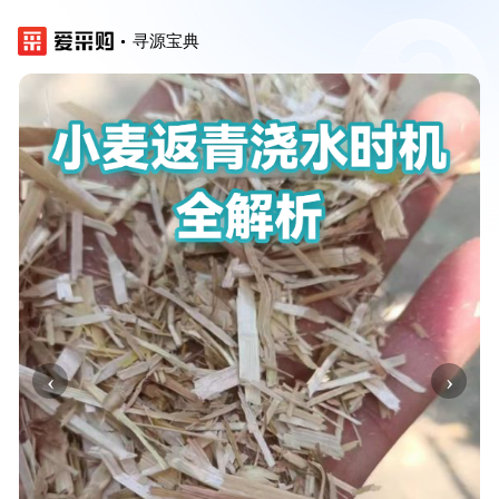
寻源宝典
‹
›