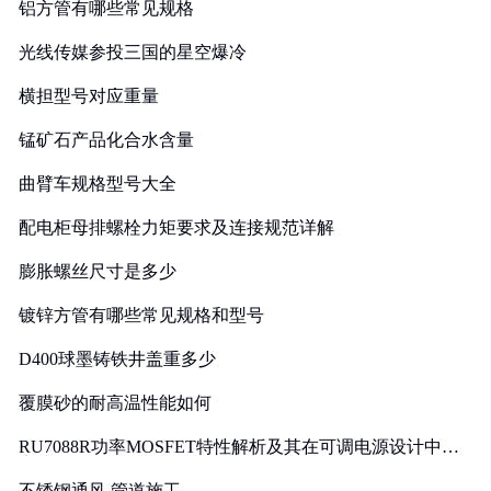
铝方管有哪些常见规格
光线传媒参投三国的星空爆冷
横担型号对应重量
锰矿石产品化合水含量
曲臂车规格型号大全
配电柜母排螺栓力矩要求及连接规范详解
膨胀螺丝尺寸是多少
镀锌方管有哪些常见规格和型号
D400球墨铸铁井盖重多少
覆膜砂的耐高温性能如何
RU7088R功率MOSFET特性解析及其在可调电源设计中的
实践
不锈钢通风 管道施工