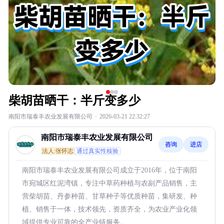
柴胡苗晒干：半斤变多少
南阳市瑞泰丰农业发展有限公司
·
2026-03-21 22:32:27
南阳市瑞泰丰农业发展有限公司
咨询
进店
法人:张怀志
通过真实性核验
南阳市瑞泰丰农业发展有限公司成立于2016年，位于南阳
市宛城区红泥湾镇，专注中草药种植与农副产品销售，主
营柴胡苗、丹参种苗、甘草种子等优质种苗，集研发、种
植、销售于一体，技术领先，资质齐全，为农业产业化领
域提供专业可靠的全产业链服务。