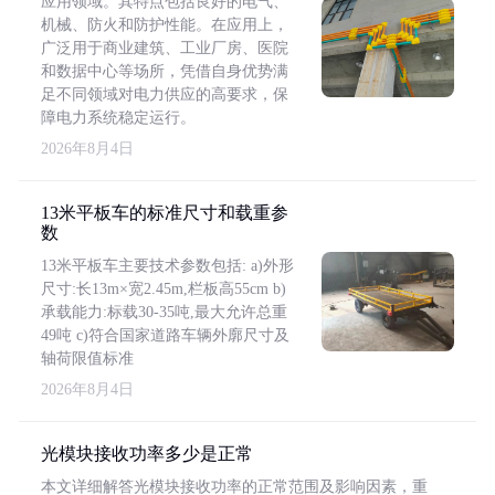
应用领域。其特点包括良好的电气、
机械、防火和防护性能。在应用上，
广泛用于商业建筑、工业厂房、医院
和数据中心等场所，凭借自身优势满
足不同领域对电力供应的高要求，保
障电力系统稳定运行。
2026年8月4日
13米平板车的标准尺寸和载重参
数
13米平板车主要技术参数包括: a)外形
尺寸:长13m×宽2.45m,栏板高55cm b)
承载能力:标载30-35吨,最大允许总重
49吨 c)符合国家道路车辆外廓尺寸及
轴荷限值标准
2026年8月4日
光模块接收功率多少是正常
本文详细解答光模块接收功率的正常范围及影响因素，重