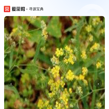
寻源宝典
‹
›