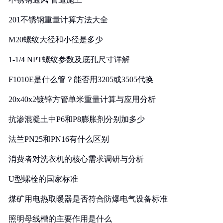
201不锈钢重量计算方法大全
M20螺纹大径和小径是多少
1-1/4 NPT螺纹参数及底孔尺寸详解
F1010E是什么管？能否用3205或3505代换
20x40x2镀锌方管单米重量计算与应用分析
抗渗混凝土中P6和P8膨胀剂分别加多少
法兰PN25和PN16有什么区别
消费者对洗衣机的核心需求调研与分析
U型螺栓的国家标准
煤矿用电热取暖器是否符合防爆电气设备标准
照明母线槽的主要作用是什么