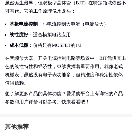
虽然诞生最早，但双极型晶体管（BJT）在特定领域依然不
可替代。它的工作原理像水龙头：
基极电流控制
：小电流控制大电流（电流放大）
线性度好
：适合模拟电路应用
成本低廉
：价格只有MOSFET的1/3
在音频放大器、开关电源控制电路等场景中，BJT凭借其出
色的线性特性和经济性，继续发挥着重要作用。就像老式
机械表，虽然没有电子表功能多，但精准度和稳定性依然
值得信赖。
想了解更多产品的具体功能？爱采购平台上有详细的产品
参数和用户评价可以参考。快来看看吧！
其他推荐