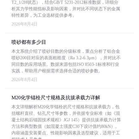
T2_1/2H状态），结合GB/T 5231-2012标准数据，详细分
析其力学性能指标及影响因素，并对比不同状态下的金属
特性差异，为工业选材提供参考。
2026年8月4日
喷砂都有多少目
本文系统介绍了喷砂目数的分级标准，重点分析了铝合金
喷砂200目对应的表面粗糙度（Ra 3.2-6.3μm），并对比不
同目数的应用场景。数据来源包括ISO 8503-1标准和行业
实践，帮助用户根据需求选择合适的喷砂参数。
2026年8月4日
M20化学锚栓尺寸规格及抗拔承载力详解
本文详细解析M20化学锚栓的尺寸规格和抗拔承载力，包
括螺杆直径、钻孔尺寸等参数，并依据专业标准（如《混
凝土结构后锚固技术规程》JGJ 145）提供抗拔承载力计算
方法和典型数值（如混凝土强度C30下设计值约80kN）。
内容涵盖安装要点、性能影响因素及选型建议，适用于工