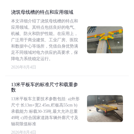
浇筑母线槽的特点和应用领域
本文详细介绍了浇筑母线槽的特点和
应用领域。其特点包括良好的电气、
机械、防火和防护性能。在应用上，
广泛用于商业建筑、工业厂房、医院
和数据中心等场所，凭借自身优势满
足不同领域对电力供应的高要求，保
障电力系统稳定运行。
2026年8月4日
13米平板车的标准尺寸和载重参
数
13米平板车主要技术参数包括: a)外形
尺寸:长13m×宽2.45m,栏板高55cm b)
承载能力:标载30-35吨,最大允许总重
49吨 c)符合国家道路车辆外廓尺寸及
轴荷限值标准
2026年8月4日