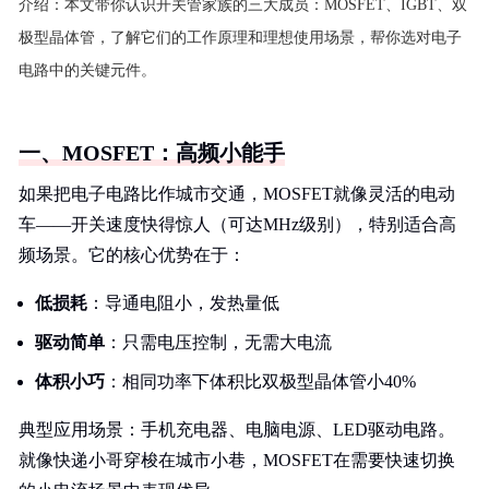
介绍：
本文带你认识开关管家族的三大成员：MOSFET、IGBT、双
极型晶体管，了解它们的工作原理和理想使用场景，帮你选对电子
电路中的关键元件。
一、MOSFET：高频小能手
如果把电子电路比作城市交通，MOSFET就像灵活的电动
车——开关速度快得惊人（可达MHz级别），特别适合高
频场景。它的核心优势在于：
低损耗
：导通电阻小，发热量低
驱动简单
：只需电压控制，无需大电流
体积小巧
：相同功率下体积比双极型晶体管小40%
典型应用场景：手机充电器、电脑电源、LED驱动电路。
就像快递小哥穿梭在城市小巷，MOSFET在需要快速切换