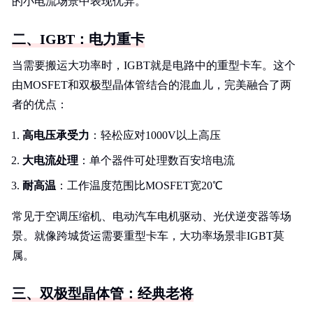
的小电流场景中表现优异。
二、IGBT：电力重卡
当需要搬运大功率时，IGBT就是电路中的重型卡车。这个
由MOSFET和双极型晶体管结合的混血儿，完美融合了两
者的优点：
高电压承受力
：轻松应对1000V以上高压
大电流处理
：单个器件可处理数百安培电流
耐高温
：工作温度范围比MOSFET宽20℃
常见于空调压缩机、电动汽车电机驱动、光伏逆变器等场
景。就像跨城货运需要重型卡车，大功率场景非IGBT莫
属。
三、双极型晶体管：经典老将