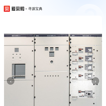
寻源宝典
‹
›