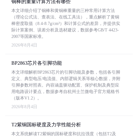
铜棒的重量计算方法有哪些
本文详细介绍了铜棒和黄铜棒重量的三种常用计算方法
（理论公式法、查表法、在线工具法），重点解析了黄铜
棒密度取值（8.4-8.7g/cm³）和计算公式的差异，并提供实
际计算案例、误差分析及选材建议，数据参考GB/T 4423-
2007等国家标准。
2026年8月4日
BP2863芯片各引脚功能
本文详细解析BP2863芯片的引脚功能及参数，包括各引脚
定义、典型电压/电流值、内部逻辑关系等核心数据，并附
引脚参数对照表。内容涵盖驱动配置、保护机制及典型应
用电路设计要点，数据参考自杭州士兰微电子官方规格书
（版本V1.2）。
2026年8月4日
T2紫铜国标硬度及力学性能分析
本文系统解读T2紫铜的国标硬度和抗拉强度（包括T2及