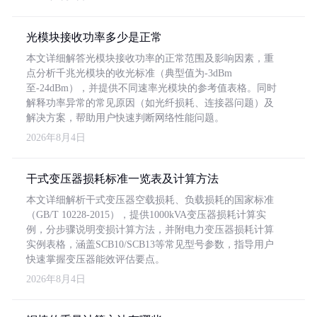
光模块接收功率多少是正常
本文详细解答光模块接收功率的正常范围及影响因素，重
点分析千兆光模块的收光标准（典型值为-3dBm
至-24dBm），并提供不同速率光模块的参考值表格。同时
解释功率异常的常见原因（如光纤损耗、连接器问题）及
解决方案，帮助用户快速判断网络性能问题。
2026年8月4日
干式变压器损耗标准一览表及计算方法
本文详细解析干式变压器空载损耗、负载损耗的国家标准
（GB/T 10228-2015），提供1000kVA变压器损耗计算实
例，分步骤说明变损计算方法，并附电力变压器损耗计算
实例表格，涵盖SCB10/SCB13等常见型号参数，指导用户
快速掌握变压器能效评估要点。
2026年8月4日