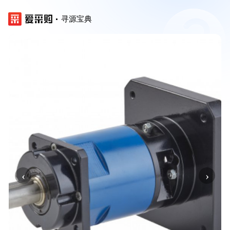
寻源宝典
‹
›