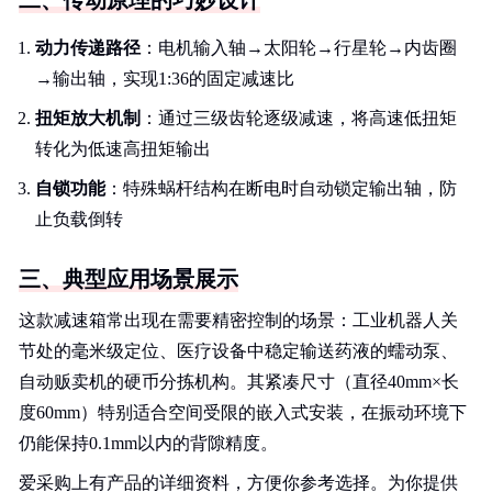
二、传动原理的巧妙设计
动力传递路径
：电机输入轴→太阳轮→行星轮→内齿圈
→输出轴，实现1:36的固定减速比
扭矩放大机制
：通过三级齿轮逐级减速，将高速低扭矩
转化为低速高扭矩输出
自锁功能
：特殊蜗杆结构在断电时自动锁定输出轴，防
止负载倒转
三、典型应用场景展示
这款减速箱常出现在需要精密控制的场景：工业机器人关
节处的毫米级定位、医疗设备中稳定输送药液的蠕动泵、
自动贩卖机的硬币分拣机构。其紧凑尺寸（直径40mm×长
度60mm）特别适合空间受限的嵌入式安装，在振动环境下
仍能保持0.1mm以内的背隙精度。
爱采购上有产品的详细资料，方便你参考选择。为你提供