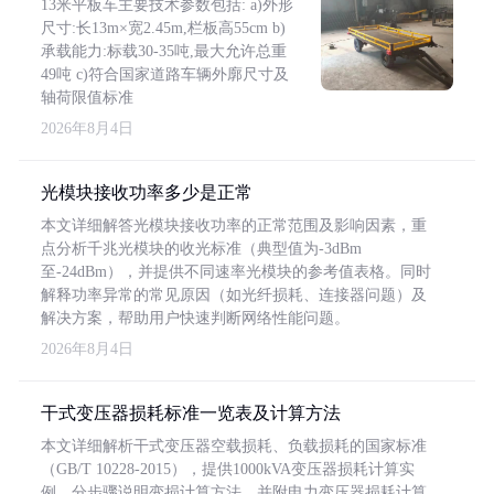
13米平板车主要技术参数包括: a)外形
尺寸:长13m×宽2.45m,栏板高55cm b)
承载能力:标载30-35吨,最大允许总重
49吨 c)符合国家道路车辆外廓尺寸及
轴荷限值标准
2026年8月4日
光模块接收功率多少是正常
本文详细解答光模块接收功率的正常范围及影响因素，重
点分析千兆光模块的收光标准（典型值为-3dBm
至-24dBm），并提供不同速率光模块的参考值表格。同时
解释功率异常的常见原因（如光纤损耗、连接器问题）及
解决方案，帮助用户快速判断网络性能问题。
2026年8月4日
干式变压器损耗标准一览表及计算方法
本文详细解析干式变压器空载损耗、负载损耗的国家标准
（GB/T 10228-2015），提供1000kVA变压器损耗计算实
例，分步骤说明变损计算方法，并附电力变压器损耗计算