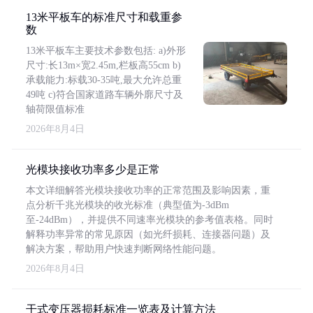
13米平板车的标准尺寸和载重参
数
13米平板车主要技术参数包括: a)外形
尺寸:长13m×宽2.45m,栏板高55cm b)
承载能力:标载30-35吨,最大允许总重
49吨 c)符合国家道路车辆外廓尺寸及
轴荷限值标准
2026年8月4日
光模块接收功率多少是正常
本文详细解答光模块接收功率的正常范围及影响因素，重
点分析千兆光模块的收光标准（典型值为-3dBm
至-24dBm），并提供不同速率光模块的参考值表格。同时
解释功率异常的常见原因（如光纤损耗、连接器问题）及
解决方案，帮助用户快速判断网络性能问题。
2026年8月4日
干式变压器损耗标准一览表及计算方法