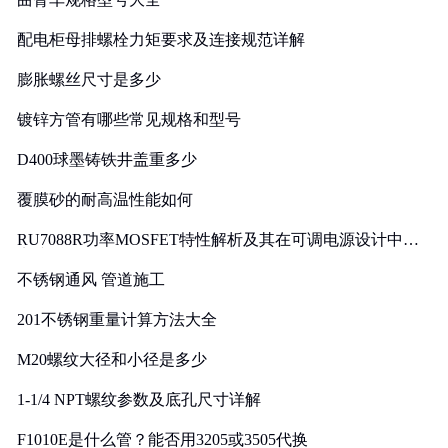
配电柜母排螺栓力矩要求及连接规范详解
膨胀螺丝尺寸是多少
镀锌方管有哪些常见规格和型号
D400球墨铸铁井盖重多少
覆膜砂的耐高温性能如何
RU7088R功率MOSFET特性解析及其在可调电源设计中的
实践
不锈钢通风 管道施工
201不锈钢重量计算方法大全
M20螺纹大径和小径是多少
1-1/4 NPT螺纹参数及底孔尺寸详解
F1010E是什么管？能否用3205或3505代换