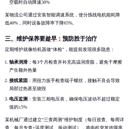
空载时自动降速30%
某物流公司通过安装智能调速系统，使分拣线电机能耗降
低40%，同时设备故障率下降65%。
三、维护保养要趁早：预防胜于治疗
定期维护就像给机器做“体检”，能提前发现很多隐患：
轴承润滑
：每3个月检查并补充高温润滑脂，避免干摩擦
产生额外热量
接线紧固
：用扭力扳手检查端子螺丝，接触不良会导致
局部过热甚至烧毁
电压监测
：安装三相电压表，确保电压波动不超过额定
值的±5%
某机械厂通过建立“三查两测”维护制度（每日巡查、每周详
查、每月专查+温度测试、振动测试），将电机突发故障率