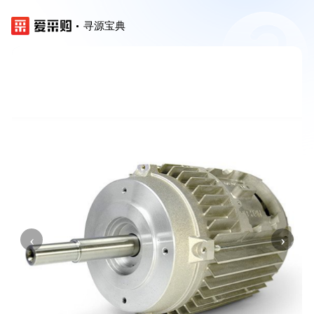
寻源宝典
‹
›