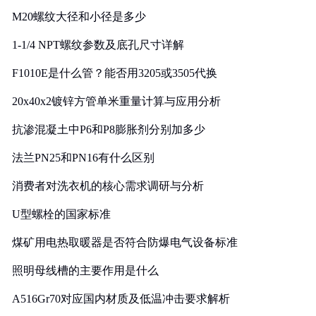
M20螺纹大径和小径是多少
1-1/4 NPT螺纹参数及底孔尺寸详解
F1010E是什么管？能否用3205或3505代换
20x40x2镀锌方管单米重量计算与应用分析
抗渗混凝土中P6和P8膨胀剂分别加多少
法兰PN25和PN16有什么区别
消费者对洗衣机的核心需求调研与分析
U型螺栓的国家标准
煤矿用电热取暖器是否符合防爆电气设备标准
照明母线槽的主要作用是什么
A516Gr70对应国内材质及低温冲击要求解析