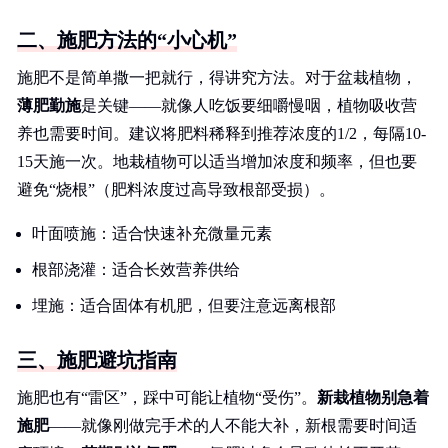
二、施肥方法的“小心机”
施肥不是简单撒一把就行，得讲究方法。对于盆栽植物，
薄肥勤施
是关键——就像人吃饭要细嚼慢咽，植物吸收营
养也需要时间。建议将肥料稀释到推荐浓度的1/2，每隔10-
15天施一次。地栽植物可以适当增加浓度和频率，但也要
避免“烧根”（肥料浓度过高导致根部受损）。
叶面喷施：适合快速补充微量元素
根部浇灌：适合长效营养供给
埋施：适合固体有机肥，但要注意远离根部
三、施肥避坑指南
施肥也有“雷区”，踩中可能让植物“受伤”。
新栽植物别急着
施肥
——就像刚做完手术的人不能大补，新根需要时间适