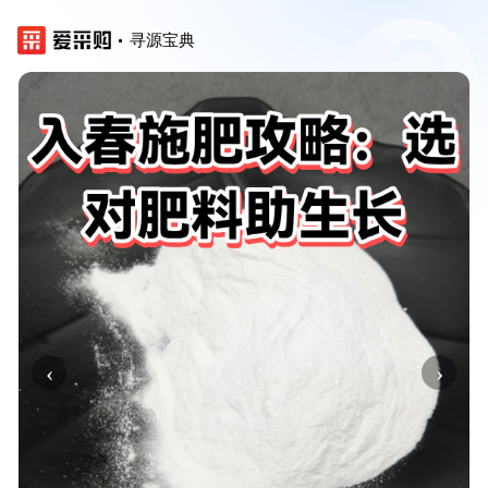
寻源宝典
‹
›