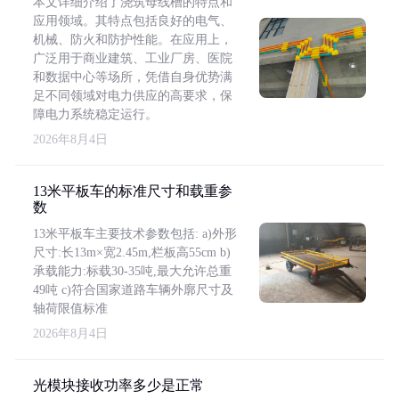
本文详细介绍了浇筑母线槽的特点和
应用领域。其特点包括良好的电气、
机械、防火和防护性能。在应用上，
广泛用于商业建筑、工业厂房、医院
和数据中心等场所，凭借自身优势满
足不同领域对电力供应的高要求，保
障电力系统稳定运行。
2026年8月4日
13米平板车的标准尺寸和载重参
数
13米平板车主要技术参数包括: a)外形
尺寸:长13m×宽2.45m,栏板高55cm b)
承载能力:标载30-35吨,最大允许总重
49吨 c)符合国家道路车辆外廓尺寸及
轴荷限值标准
2026年8月4日
光模块接收功率多少是正常