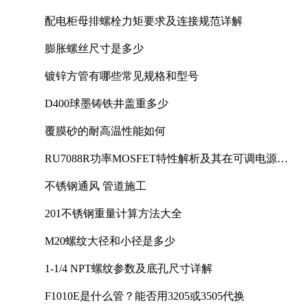
配电柜母排螺栓力矩要求及连接规范详解
膨胀螺丝尺寸是多少
镀锌方管有哪些常见规格和型号
D400球墨铸铁井盖重多少
覆膜砂的耐高温性能如何
RU7088R功率MOSFET特性解析及其在可调电源设
计中的实践
不锈钢通风 管道施工
201不锈钢重量计算方法大全
M20螺纹大径和小径是多少
1-1/4 NPT螺纹参数及底孔尺寸详解
F1010E是什么管？能否用3205或3505代换