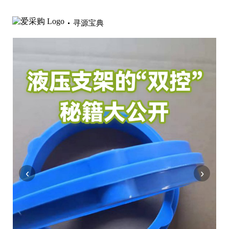
寻源宝典
‹
›