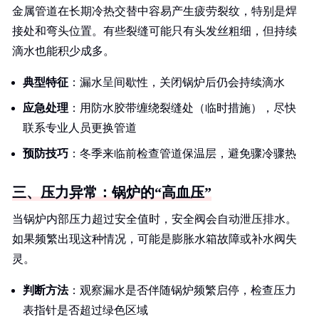
金属管道在长期冷热交替中容易产生疲劳裂纹，特别是焊
接处和弯头位置。有些裂缝可能只有头发丝粗细，但持续
滴水也能积少成多。
典型特征
：漏水呈间歇性，关闭锅炉后仍会持续滴水
应急处理
：用防水胶带缠绕裂缝处（临时措施），尽快
联系专业人员更换管道
预防技巧
：冬季来临前检查管道保温层，避免骤冷骤热
三、压力异常：锅炉的“高血压”
当锅炉内部压力超过安全值时，安全阀会自动泄压排水。
如果频繁出现这种情况，可能是膨胀水箱故障或补水阀失
灵。
判断方法
：观察漏水是否伴随锅炉频繁启停，检查压力
表指针是否超过绿色区域