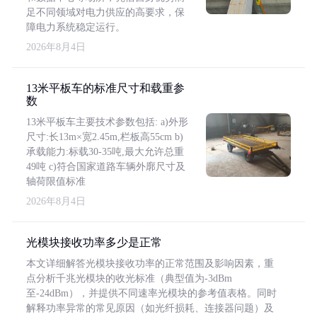
足不同领域对电力供应的高要求，保
障电力系统稳定运行。
2026年8月4日
13米平板车的标准尺寸和载重参
数
13米平板车主要技术参数包括: a)外形
尺寸:长13m×宽2.45m,栏板高55cm b)
承载能力:标载30-35吨,最大允许总重
49吨 c)符合国家道路车辆外廓尺寸及
轴荷限值标准
2026年8月4日
光模块接收功率多少是正常
本文详细解答光模块接收功率的正常范围及影响因素，重
点分析千兆光模块的收光标准（典型值为-3dBm
至-24dBm），并提供不同速率光模块的参考值表格。同时
解释功率异常的常见原因（如光纤损耗、连接器问题）及