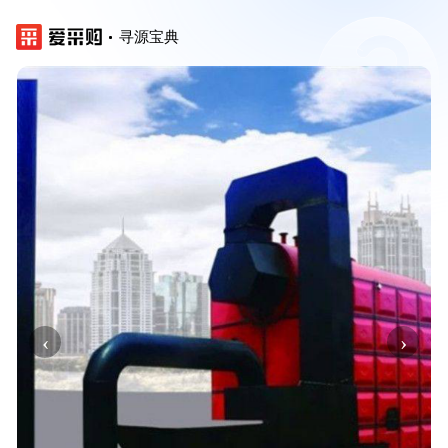
寻源宝典
‹
›