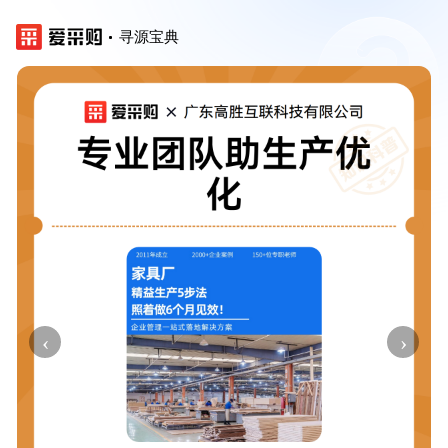
寻源宝典
‹
›