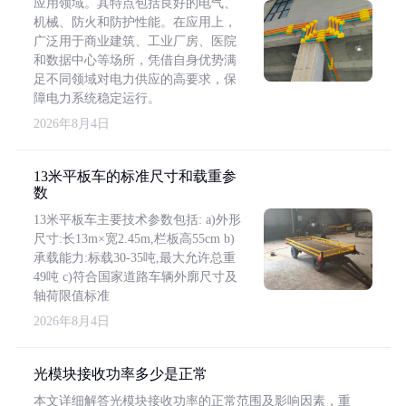
应用领域。其特点包括良好的电气、
机械、防火和防护性能。在应用上，
广泛用于商业建筑、工业厂房、医院
和数据中心等场所，凭借自身优势满
足不同领域对电力供应的高要求，保
障电力系统稳定运行。
2026年8月4日
13米平板车的标准尺寸和载重参
数
13米平板车主要技术参数包括: a)外形
尺寸:长13m×宽2.45m,栏板高55cm b)
承载能力:标载30-35吨,最大允许总重
49吨 c)符合国家道路车辆外廓尺寸及
轴荷限值标准
2026年8月4日
光模块接收功率多少是正常
本文详细解答光模块接收功率的正常范围及影响因素，重