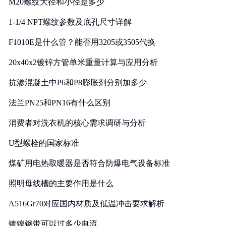
M20螺纹大径和小径是多少
1-1/4 NPT螺纹参数及底孔尺寸详解
F1010E是什么管？能否用3205或3505代换
20x40x2镀锌方管单米重量计算与应用分析
抗渗混凝土中P6和P8膨胀剂分别加多少
法兰PN25和PN16有什么区别
消费者对洗衣机的核心需求调研与分析
U型螺栓的国家标准
煤矿用电热取暖器是否符合防爆电气设备标准
照明母线槽的主要作用是什么
A516Gr70对应国内材质及低温冲击要求解析
镀镍钢带可以过多少电流