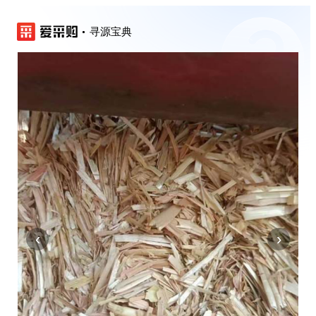
寻源宝典
‹
›