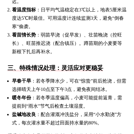
迟。
看温度指标
：日平均气温稳定在3℃以上，地表5厘米温
度达5℃时最佳。可用温度计连续监测3天，避免“倒春
寒”偷袭。
看苗情长势
：弱苗早浇（促早发）、壮苗晚浇（控旺
长）、旺苗推迟浇（配合镇压）。蹲苗期的小麦要等
新根下扎后再补水。
三、特殊情况处理：灵活应对更稳妥
早春干旱
：若冬季降水少，可在“惊蛰”前后抢浇，但需
选择晴天上午10点至下午3点，避免夜间结冰。
暖冬年份
：若冬季温度偏高，小麦可能提前返青，需
提前到“雨水”节气后检查土壤湿度。
盐碱地改良
：配合灌溉冲洗盐分，采用“小水勤浇”方
式，每次灌水量不超过田面持水量的80%。