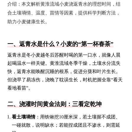
介绍：
本文解析黄淮流域小麦浇返青水的理想时间，结
合土壤墒情、温度、苗情等因素，提供科学判断方法，
助力小麦健康生长。
一、返青水是什么？小麦的“第一杯春茶”
返青水是冬小麦越冬后苏醒时喝的第一口水，就像人晨
起喝温水一样关键。黄淮流域冬季干燥，土壤水分流失
快，返青水能唤醒沉睡的根系，促进分蘖和叶片生长。
但浇早了易冻伤，浇晚了耽误生长，时机把握全靠“看天
看地看苗”。
二、浇灌时间黄金法则：三看定乾坤
看土壤墒情
：用铁锹挖10厘米深，若土壤握不成团、
一碰就散，说明缺水；若能捏成团且不渗水，则需延