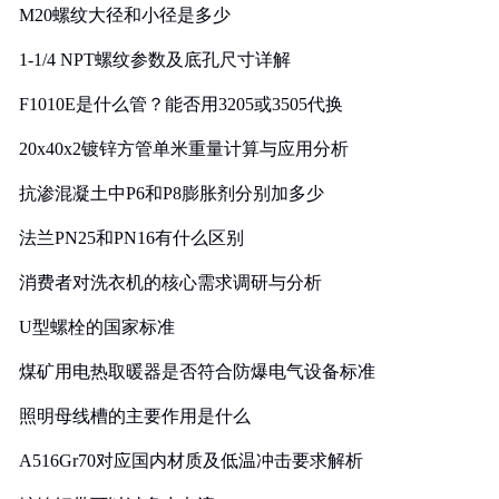
M20螺纹大径和小径是多少
1-1/4 NPT螺纹参数及底孔尺寸详解
F1010E是什么管？能否用3205或3505代换
20x40x2镀锌方管单米重量计算与应用分析
抗渗混凝土中P6和P8膨胀剂分别加多少
法兰PN25和PN16有什么区别
消费者对洗衣机的核心需求调研与分析
U型螺栓的国家标准
煤矿用电热取暖器是否符合防爆电气设备标准
照明母线槽的主要作用是什么
A516Gr70对应国内材质及低温冲击要求解析