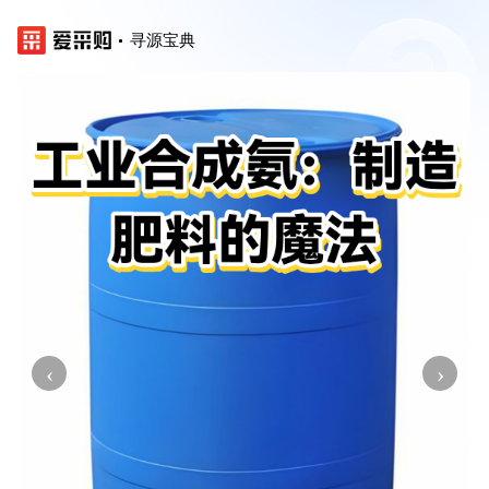
寻源宝典
‹
›