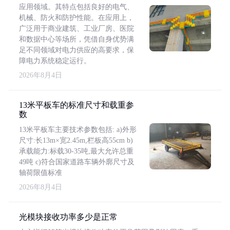
应用领域。其特点包括良好的电气、
机械、防火和防护性能。在应用上，
广泛用于商业建筑、工业厂房、医院
和数据中心等场所，凭借自身优势满
足不同领域对电力供应的高要求，保
障电力系统稳定运行。
2026年8月4日
13米平板车的标准尺寸和载重参
数
13米平板车主要技术参数包括: a)外形
尺寸:长13m×宽2.45m,栏板高55cm b)
承载能力:标载30-35吨,最大允许总重
49吨 c)符合国家道路车辆外廓尺寸及
轴荷限值标准
2026年8月4日
光模块接收功率多少是正常