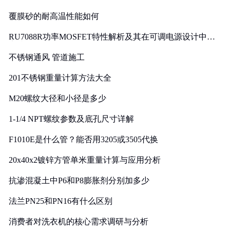
覆膜砂的耐高温性能如何
RU7088R功率MOSFET特性解析及其在可调电源设计中的
实践
不锈钢通风 管道施工
201不锈钢重量计算方法大全
M20螺纹大径和小径是多少
1-1/4 NPT螺纹参数及底孔尺寸详解
F1010E是什么管？能否用3205或3505代换
20x40x2镀锌方管单米重量计算与应用分析
抗渗混凝土中P6和P8膨胀剂分别加多少
法兰PN25和PN16有什么区别
消费者对洗衣机的核心需求调研与分析