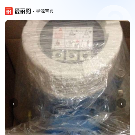
寻源宝典
‹
›