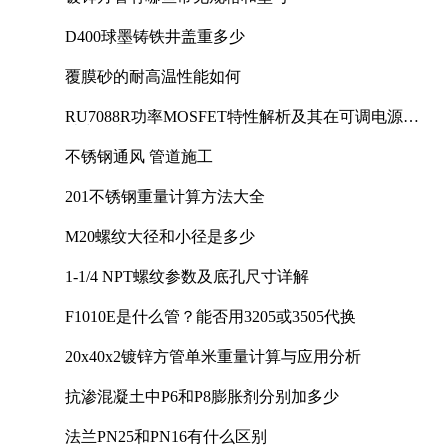
D400球墨铸铁井盖重多少
覆膜砂的耐高温性能如何
RU7088R功率MOSFET特性解析及其在可调电源设
计中的实践
不锈钢通风 管道施工
201不锈钢重量计算方法大全
M20螺纹大径和小径是多少
1-1/4 NPT螺纹参数及底孔尺寸详解
F1010E是什么管？能否用3205或3505代换
20x40x2镀锌方管单米重量计算与应用分析
抗渗混凝土中P6和P8膨胀剂分别加多少
法兰PN25和PN16有什么区别