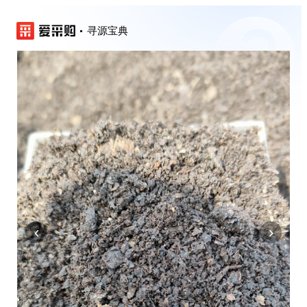
寻源宝典
‹
›