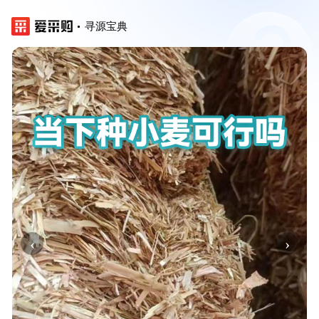
寻源宝典
‹
›