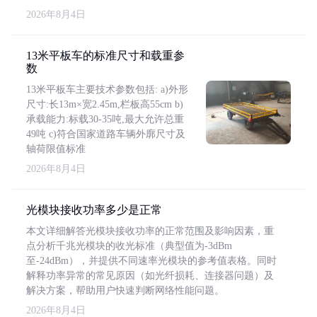
2026年8月4日
13米平板车的标准尺寸和载重参
数
13米平板车主要技术参数包括: a)外形
尺寸:长13m×宽2.45m,栏板高55cm b)
承载能力:标载30-35吨,最大允许总重
49吨 c)符合国家道路车辆外廓尺寸及
轴荷限值标准
2026年8月4日
光模块接收功率多少是正常
本文详细解答光模块接收功率的正常范围及影响因素，重
点分析千兆光模块的收光标准（典型值为-3dBm
至-24dBm），并提供不同速率光模块的参考值表格。同时
解释功率异常的常见原因（如光纤损耗、连接器问题）及
解决方案，帮助用户快速判断网络性能问题。
2026年8月4日