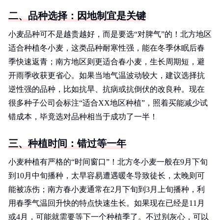
二、品种选择：因地制宜是关键
小麦品种可不是越贵越好，而是要选“对脾气”的！北方地区
适合种植冬小麦，这类品种耐寒性强，能在冬季休眠后春
季快速返青；南方地区则更适合春小麦，生长周期短，避
开雨季收获更省心。如果当地气温波动较大，建议选择抗
逆性强的品种，比如抗旱、抗病或抗倒伏的改良种。现在
很多种子公司会标注“适合XX地区种植”，照着买能减少试
错成本，毕竟选对品种相当于成功了一半！
三、种植时间：错过等一年
小麦种植有严格的“时间窗口”！北方冬小麦一般在9月下旬
到10月中旬播种，太早容易遭遇暖冬导致徒长，太晚则可
能被冻伤；南方春小麦通常在2月下旬到3月上旬播种，利
用春季气温回升快的特点快速生长。如果现在已经是11月
或4月，可能就需要等下一个种植季了。不过别灰心，可以