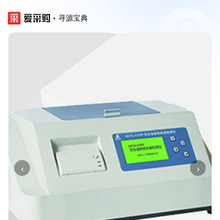
寻源宝典
‹
›