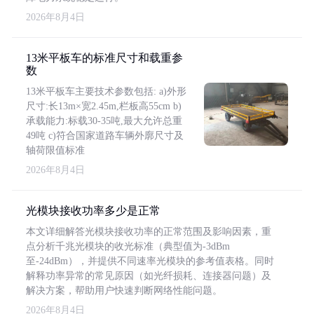
2026年8月4日
13米平板车的标准尺寸和载重参
数
13米平板车主要技术参数包括: a)外形
尺寸:长13m×宽2.45m,栏板高55cm b)
承载能力:标载30-35吨,最大允许总重
49吨 c)符合国家道路车辆外廓尺寸及
轴荷限值标准
2026年8月4日
光模块接收功率多少是正常
本文详细解答光模块接收功率的正常范围及影响因素，重
点分析千兆光模块的收光标准（典型值为-3dBm
至-24dBm），并提供不同速率光模块的参考值表格。同时
解释功率异常的常见原因（如光纤损耗、连接器问题）及
解决方案，帮助用户快速判断网络性能问题。
2026年8月4日