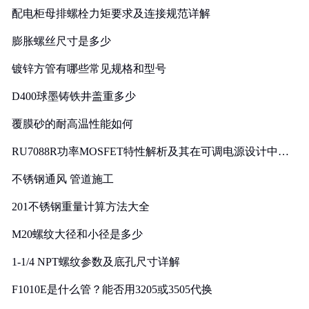
配电柜母排螺栓力矩要求及连接规范详解
膨胀螺丝尺寸是多少
镀锌方管有哪些常见规格和型号
D400球墨铸铁井盖重多少
覆膜砂的耐高温性能如何
RU7088R功率MOSFET特性解析及其在可调电源设计中的
实践
不锈钢通风 管道施工
201不锈钢重量计算方法大全
M20螺纹大径和小径是多少
1-1/4 NPT螺纹参数及底孔尺寸详解
F1010E是什么管？能否用3205或3505代换