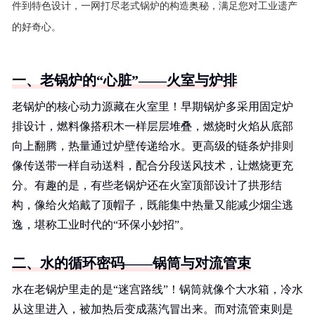
件到特色设计，一网打尽老式锅炉的构造奥秘，满足您对工业遗产
的好奇心。
一、老锅炉的“心脏”——火室与炉排
老锅炉的核心动力源藏在火室里！早期锅炉多采用固定炉
排设计，燃料像搭积木一样层层堆叠，燃烧时火焰从底部
向上翻腾，热量通过炉壁传递给水。更高级的链条炉排则
像传送带一样自动送料，配合分段送风技术，让燃烧更充
分。有趣的是，有些老锅炉还在火室顶部设计了拱形结
构，像给火焰戴了顶帽子，既能集中热量又能减少烟尘逃
逸，堪称工业时代的“环保小妙招”。
二、水的循环密码——锅筒与对流管束
水在老锅炉里走的是“迷宫路线”！锅筒就像个大水箱，冷水
从这里进入，被加热后变成蒸汽冒出来。而对流管束则是