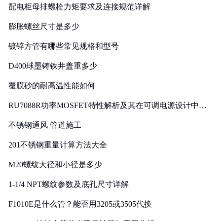
配电柜母排螺栓力矩要求及连接规范详解
膨胀螺丝尺寸是多少
镀锌方管有哪些常见规格和型号
D400球墨铸铁井盖重多少
覆膜砂的耐高温性能如何
RU7088R功率MOSFET特性解析及其在可调电源设计中的
实践
不锈钢通风 管道施工
201不锈钢重量计算方法大全
M20螺纹大径和小径是多少
1-1/4 NPT螺纹参数及底孔尺寸详解
F1010E是什么管？能否用3205或3505代换