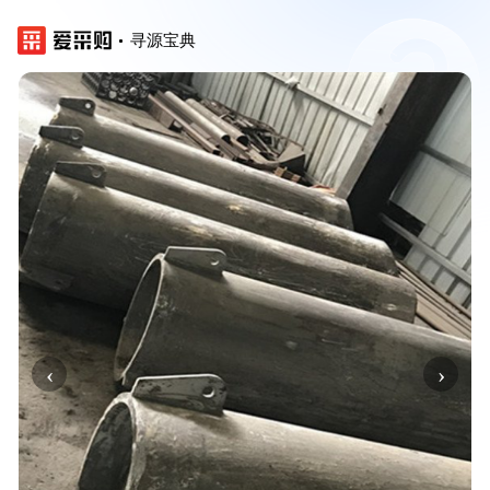
寻源宝典
‹
›