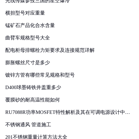
光线传媒参投三国的星空爆冷
横担型号对应重量
锰矿石产品化合水含量
曲臂车规格型号大全
配电柜母排螺栓力矩要求及连接规范详解
膨胀螺丝尺寸是多少
镀锌方管有哪些常见规格和型号
D400球墨铸铁井盖重多少
覆膜砂的耐高温性能如何
RU7088R功率MOSFET特性解析及其在可调电源设计中的
实践
不锈钢通风 管道施工
201不锈钢重量计算方法大全