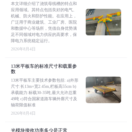
本文详细介绍了浇筑母线槽的特点和
应用领域。其特点包括良好的电气、
机械、防火和防护性能。在应用上，
广泛用于商业建筑、工业厂房、医院
和数据中心等场所，凭借自身优势满
足不同领域对电力供应的高要求，保
障电力系统稳定运行。
2026年8月4日
13米平板车的标准尺寸和载重参
数
13米平板车主要技术参数包括: a)外形
尺寸:长13m×宽2.45m,栏板高55cm b)
承载能力:标载30-35吨,最大允许总重
49吨 c)符合国家道路车辆外廓尺寸及
轴荷限值标准
2026年8月4日
光模块接收功率多少是正常