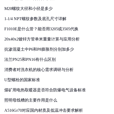
M20螺纹大径和小径是多少
1-1/4 NPT螺纹参数及底孔尺寸详解
F1010E是什么管？能否用3205或3505代换
20x40x2镀锌方管单米重量计算与应用分析
抗渗混凝土中P6和P8膨胀剂分别加多少
法兰PN25和PN16有什么区别
消费者对洗衣机的核心需求调研与分析
U型螺栓的国家标准
煤矿用电热取暖器是否符合防爆电气设备标准
照明母线槽的主要作用是什么
A516Gr70对应国内材质及低温冲击要求解析