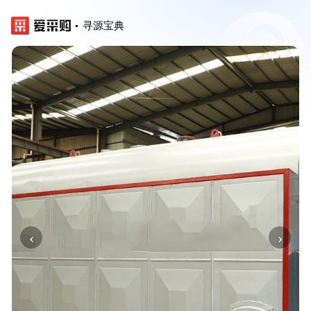
寻源宝典
‹
›