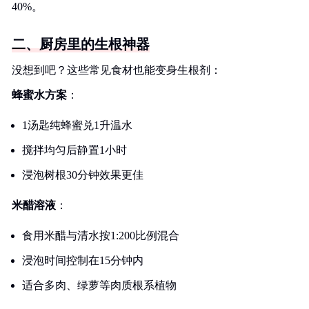
40%。
二、厨房里的生根神器
没想到吧？这些常见食材也能变身生根剂：
蜂蜜水方案
：
1汤匙纯蜂蜜兑1升温水
搅拌均匀后静置1小时
浸泡树根30分钟效果更佳
米醋溶液
：
食用米醋与清水按1:200比例混合
浸泡时间控制在15分钟内
适合多肉、绿萝等肉质根系植物