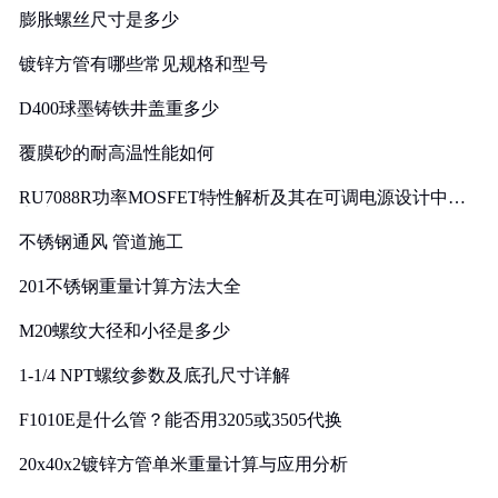
膨胀螺丝尺寸是多少
镀锌方管有哪些常见规格和型号
D400球墨铸铁井盖重多少
覆膜砂的耐高温性能如何
RU7088R功率MOSFET特性解析及其在可调电源设计中的
实践
不锈钢通风 管道施工
201不锈钢重量计算方法大全
M20螺纹大径和小径是多少
1-1/4 NPT螺纹参数及底孔尺寸详解
F1010E是什么管？能否用3205或3505代换
20x40x2镀锌方管单米重量计算与应用分析