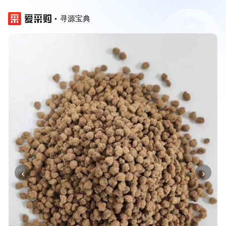
寻源宝典
‹
›