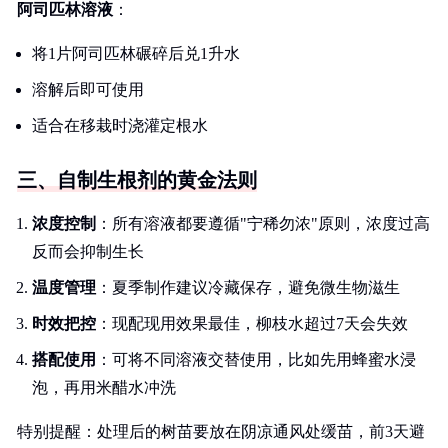
阿司匹林溶液
：
将1片阿司匹林碾碎后兑1升水
溶解后即可使用
适合在移栽时浇灌定根水
三、自制生根剂的黄金法则
浓度控制
：所有溶液都要遵循"宁稀勿浓"原则，浓度过高
反而会抑制生长
温度管理
：夏季制作建议冷藏保存，避免微生物滋生
时效把控
：现配现用效果最佳，柳枝水超过7天会失效
搭配使用
：可将不同溶液交替使用，比如先用蜂蜜水浸
泡，再用米醋水冲洗
特别提醒：处理后的树苗要放在阴凉通风处缓苗，前3天避