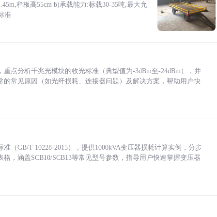
5m,栏板高55cm b)承载能力:标载30-35吨,最大允
标准
点分析千兆光模块的收光标准（典型值为-3dBm至-24dBm），并
常的常见原因（如光纤损耗、连接器问题）及解决方案，帮助用户快
/T 10228-2015），提供1000kVA变压器损耗计算实例，分步
，涵盖SCB10/SCB13等常见型号参数，指导用户快速掌握变压器