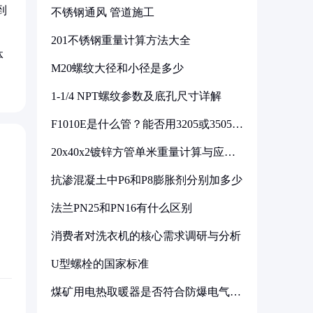
到
不锈钢通风 管道施工
201不锈钢重量计算方法大全
体
M20螺纹大径和小径是多少
1-1/4 NPT螺纹参数及底孔尺寸详解
F1010E是什么管？能否用3205或3505代
换
20x40x2镀锌方管单米重量计算与应用
分析
抗渗混凝土中P6和P8膨胀剂分别加多少
法兰PN25和PN16有什么区别
消费者对洗衣机的核心需求调研与分析
U型螺栓的国家标准
煤矿用电热取暖器是否符合防爆电气设
备标准