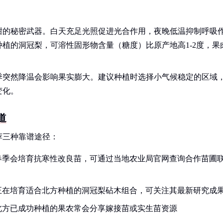
甜的秘密武器。白天充足光照促进光合作用，夜晚低温抑制呼吸
植的洞冠梨，可溶性固形物含量（糖度）比原产地高1-2度，果
季突然降温会影响果实膨大。建议种植时选择小气候稳定的区域
变化。
道
荐三种靠谱途径：
春季会培育抗寒性改良苗，可通过当地农业局官网查询合作苗圃
正在培育适合北方种植的洞冠梨砧木组合，可关注其最新研究成
北方已成功种植的果农常会分享嫁接苗或实生苗资源