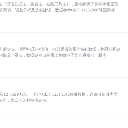
法（理论公式法、查表法、在线工具法），重点解析了黄铜棒密度取
计算案例、误差分析及选材建议，数据参考GB/T 4423-2007等国家标
括各引脚定义、典型电压/电流值、内部逻辑关系等核心数据，并附引脚参
电路设计要点，数据参考自杭州士兰微电子官方规格书（版本
_1/2H状态），结合GB/T 5231-2012标准数据，详细分析其力学
差异，为工业选材提供参考。