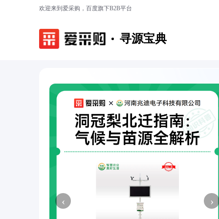
欢迎来到爱采购，百度旗下B2B平台
寻源宝典
‹
›