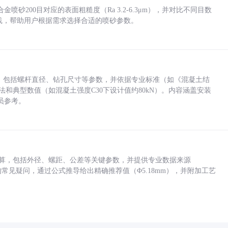
砂200目对应的表面粗糙度（Ra 3.2-6.3μm），并对比不同目数
业实践，帮助用户根据需求选择合适的喷砂参数。
力，包括螺杆直径、钻孔尺寸等参数，并依据专业标准（如《混凝土结
方法和典型数值（如混凝土强度C30下设计值约80kN）。内容涵盖安装
员参考。
底孔计算，包括外径、螺距、公差等关键参数，并提供专业数据来源
孔尺寸的常见疑问，通过公式推导给出精确推荐值（Φ5.18mm），并附加工艺