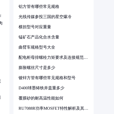
铝方管有哪些常见规格
作
光线传媒参投三国的星空爆冷
肉
横担型号对应重量
锰矿石产品化合水含量
，
曲臂车规格型号大全
配电柜母排螺栓力矩要求及连接规范详
解
膨胀螺丝尺寸是多少
镀锌方管有哪些常见规格和型号
联
D400球墨铸铁井盖重多少
果
覆膜砂的耐高温性能如何
RU7088R功率MOSFET特性解析及其在
可调电源设计中的实践