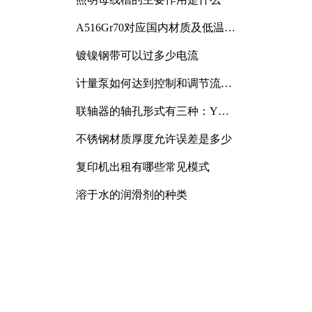
A516Gr70对应国内材质及低温冲
击要求解析
镀镍钢带可以过多少电流
计量泵如何达到控制和调节流量
的目的
联轴器的轴孔形式有三种：Y
型、J型、Z型
不锈钢材质厚度允许误差是多少
复印机出租有哪些常见模式
溶于水的润滑剂的种类