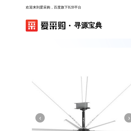
欢迎来到爱采购，百度旗下B2B平台
寻源宝典
‹
›