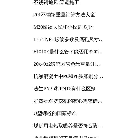
不锈钢通风 管道施工
201不锈钢重量计算方法大全
M20螺纹大径和小径是多少
1-1/4 NPT螺纹参数及底孔尺寸详
解
F1010E是什么管？能否用3205或
3505代换
20x40x2镀锌方管单米重量计算
与应用分析
抗渗混凝土中P6和P8膨胀剂分别
加多少
法兰PN25和PN16有什么区别
消费者对洗衣机的核心需求调研
与分析
U型螺栓的国家标准
煤矿用电热取暖器是否符合防爆
电气设备标准
照明母线槽的主要作用是什么