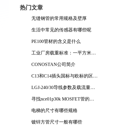
热门文章
无缝钢管的常用规格及壁厚
生活中常见的传感器有哪些呢
PE100管材的含义是什么
工业厂房载重标准：一平方米能
承受多少公斤
CONOSTAN公司简介
C13和C14插头国标与欧标的区别
及其标准解析
LGJ-240/30导线参数及载流量解
析
寻找nce01p30k MOSFET管的合
适替代型号
电梯的尺寸有哪些规格
镀锌方管尺寸一般有哪些