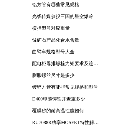
铝方管有哪些常见规格
光线传媒参投三国的星空爆冷
横担型号对应重量
锰矿石产品化合水含量
曲臂车规格型号大全
配电柜母排螺栓力矩要求及连接
规范详解
膨胀螺丝尺寸是多少
镀锌方管有哪些常见规格和型号
D400球墨铸铁井盖重多少
覆膜砂的耐高温性能如何
RU7088R功率MOSFET特性解析
及其在可调电源设计中的实践