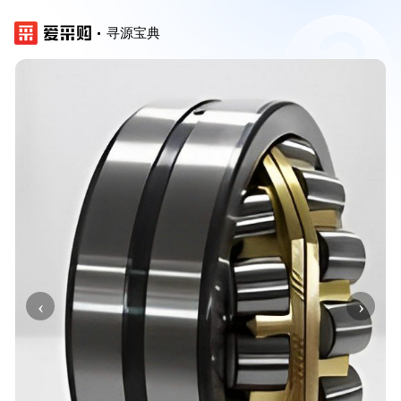
寻源宝典
‹
›