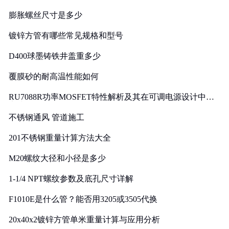
膨胀螺丝尺寸是多少
镀锌方管有哪些常见规格和型号
D400球墨铸铁井盖重多少
覆膜砂的耐高温性能如何
RU7088R功率MOSFET特性解析及其在可调电源设计中的
实践
不锈钢通风 管道施工
201不锈钢重量计算方法大全
M20螺纹大径和小径是多少
1-1/4 NPT螺纹参数及底孔尺寸详解
F1010E是什么管？能否用3205或3505代换
20x40x2镀锌方管单米重量计算与应用分析