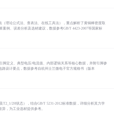
法（理论公式法、查表法、在线工具法），重点解析了黄铜棒密度取
计算案例、误差分析及选材建议，数据参考GB/T 4423-2007等国家标
括各引脚定义、典型电压/电流值、内部逻辑关系等核心数据，并附引脚参
电路设计要点，数据参考自杭州士兰微电子官方规格书（版本
_1/2H状态），结合GB/T 5231-2012标准数据，详细分析其力学
差异，为工业选材提供参考。