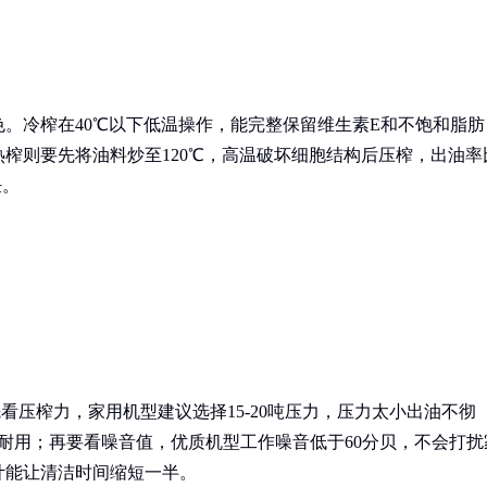
。冷榨在40℃以下低温操作，能完整保留维生素E和不饱和脂肪
榨则要先将油料炒至120℃，高温破坏细胞结构后压榨，出油率
饪。
先看压榨力，家用机型建议选择15-20吨压力，压力太小出油不彻
全耐用；再要看噪音值，优质机型工作噪音低于60分贝，不会打扰
计能让清洁时间缩短一半。