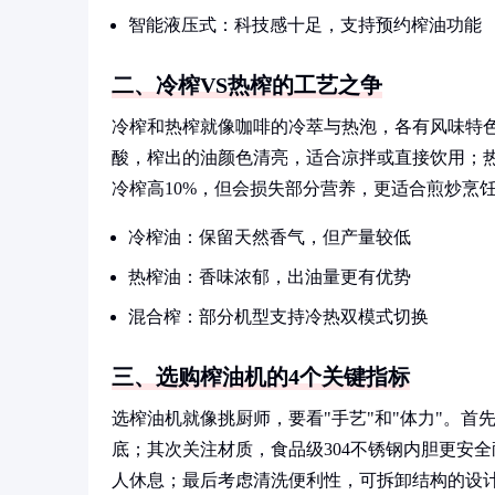
智能液压式：科技感十足，支持预约榨油功能
二、冷榨VS热榨的工艺之争
冷榨和热榨就像咖啡的冷萃与热泡，各有风味特色
酸，榨出的油颜色清亮，适合凉拌或直接饮用；热
冷榨高10%，但会损失部分营养，更适合煎炒烹
冷榨油：保留天然香气，但产量较低
热榨油：香味浓郁，出油量更有优势
混合榨：部分机型支持冷热双模式切换
三、选购榨油机的4个关键指标
选榨油机就像挑厨师，要看"手艺"和"体力"。首
底；其次关注材质，食品级304不锈钢内胆更安
人休息；最后考虑清洗便利性，可拆卸结构的设