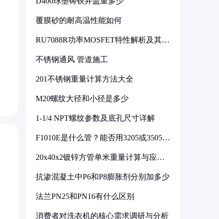
D400球墨铸铁井盖重多少
覆膜砂的耐高温性能如何
RU7088R功率MOSFET特性解析及其在
可调电源设计中的实践
不锈钢通风 管道施工
201不锈钢重量计算方法大全
M20螺纹大径和小径是多少
1-1/4 NPT螺纹参数及底孔尺寸详解
F1010E是什么管？能否用3205或3505代
换
20x40x2镀锌方管单米重量计算与应用
分析
抗渗混凝土中P6和P8膨胀剂分别加多少
法兰PN25和PN16有什么区别
消费者对洗衣机的核心需求调研与分析