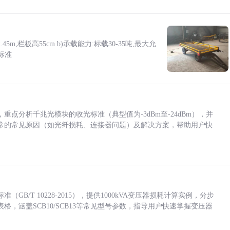
5m,栏板高55cm b)承载能力:标载30-35吨,最大允
标准
点分析千兆光模块的收光标准（典型值为-3dBm至-24dBm），并
常的常见原因（如光纤损耗、连接器问题）及解决方案，帮助用户快
/T 10228-2015），提供1000kVA变压器损耗计算实例，分步
，涵盖SCB10/SCB13等常见型号参数，指导用户快速掌握变压器