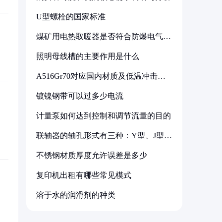
U型螺栓的国家标准
煤矿用电热取暖器是否符合防爆电气设
备标准
照明母线槽的主要作用是什么
A516Gr70对应国内材质及低温冲击要
求解析
镀镍钢带可以过多少电流
计量泵如何达到控制和调节流量的目的
联轴器的轴孔形式有三种：Y型、J型、
Z型
不锈钢材质厚度允许误差是多少
复印机出租有哪些常见模式
溶于水的润滑剂的种类