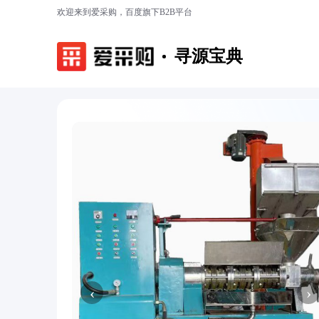
欢迎来到爱采购，百度旗下B2B平台
寻源宝典
‹
›