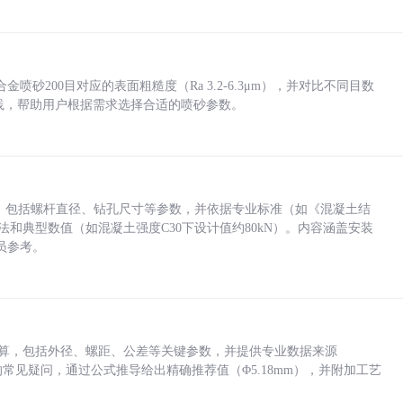
砂200目对应的表面粗糙度（Ra 3.2-6.3μm），并对比不同目数
业实践，帮助用户根据需求选择合适的喷砂参数。
力，包括螺杆直径、钻孔尺寸等参数，并依据专业标准（如《混凝土结
方法和典型数值（如混凝土强度C30下设计值约80kN）。内容涵盖安装
员参考。
底孔计算，包括外径、螺距、公差等关键参数，并提供专业数据来源
孔尺寸的常见疑问，通过公式推导给出精确推荐值（Φ5.18mm），并附加工艺