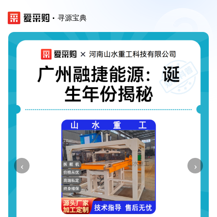
寻源宝典
‹
›