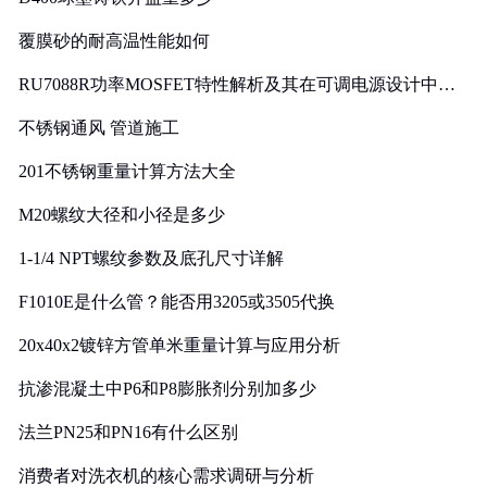
覆膜砂的耐高温性能如何
RU7088R功率MOSFET特性解析及其在可调电源设计中的
实践
不锈钢通风 管道施工
201不锈钢重量计算方法大全
M20螺纹大径和小径是多少
1-1/4 NPT螺纹参数及底孔尺寸详解
F1010E是什么管？能否用3205或3505代换
20x40x2镀锌方管单米重量计算与应用分析
抗渗混凝土中P6和P8膨胀剂分别加多少
法兰PN25和PN16有什么区别
消费者对洗衣机的核心需求调研与分析