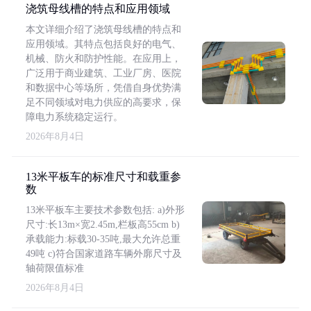
浇筑母线槽的特点和应用领域
本文详细介绍了浇筑母线槽的特点和
应用领域。其特点包括良好的电气、
机械、防火和防护性能。在应用上，
广泛用于商业建筑、工业厂房、医院
和数据中心等场所，凭借自身优势满
足不同领域对电力供应的高要求，保
障电力系统稳定运行。
2026年8月4日
13米平板车的标准尺寸和载重参
数
13米平板车主要技术参数包括: a)外形
尺寸:长13m×宽2.45m,栏板高55cm b)
承载能力:标载30-35吨,最大允许总重
49吨 c)符合国家道路车辆外廓尺寸及
轴荷限值标准
2026年8月4日