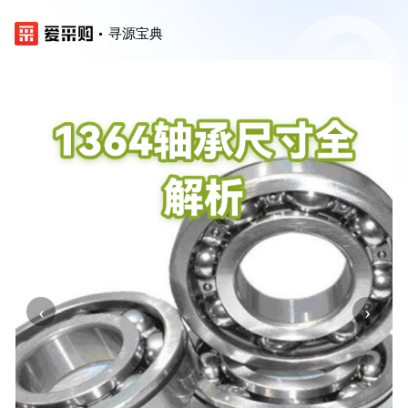
寻源宝典
‹
›