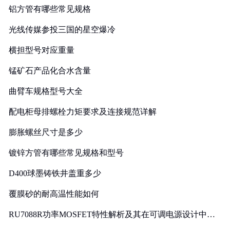
铝方管有哪些常见规格
光线传媒参投三国的星空爆冷
横担型号对应重量
锰矿石产品化合水含量
曲臂车规格型号大全
配电柜母排螺栓力矩要求及连接规范详解
膨胀螺丝尺寸是多少
镀锌方管有哪些常见规格和型号
D400球墨铸铁井盖重多少
覆膜砂的耐高温性能如何
RU7088R功率MOSFET特性解析及其在可调电源设计中的
实践