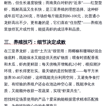
耐热，但生长速度较慢；而南美白对虾的“近亲”——红螯螯
虾，既耐高温又生长快，是三亚养殖的理想选择。这种虾
成年后可达200克，市场价每斤能卖到80-100元，比普通小
龙虾高出不少。更有趣的是，它们喜欢“住别墅”——养殖池
里放些瓦片或竹筒，能提高虾的成活率和品质。
三、养殖技巧：细节决定成败
在三亚养龙虾，这些“土方法”很管用：用椰糠和珊瑚砂混合
做底料，既能保水又能提供天然矿物质；喂食时搭配香蕉
和木瓜，虾肉更鲜甜；每天傍晚开增氧机2小时，模拟潮汐
环境，虾长得更壮实。最关键的是控制密度——每平方米
放养30-40只幼虾，这样既能充分利用空间，又避免争食打
架。有经验的养殖户还会在池边种空心菜，既能净化水
质，又能额外收获一茬蔬菜，实现“虾菜共生”。
想找特定场景使用的产品？爱采购能根据需求精准匹配推
荐。为您找到您心中的专属商品