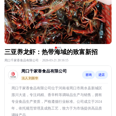
三亚养龙虾：热带海域的致富新招
周口千家香食品有限公司
·
2026-03-21 20:16:15
周口千家香食品有限公司
咨询
进店
法人:刘新华
周口千家香食品有限公司位于河南省周口市商水县新城区
溵川大道，专注鸡精、香辛料等调味品生产与销售，拥有
专业食品生产资质，严格遵循行业标准。公司成立于2024
年，依托规范管理及成熟工艺，致力于为市场提供高品质
调味产品。