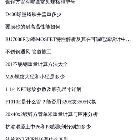
镀锌方管有哪些常见规格和型号
D400球墨铸铁井盖重多少
覆膜砂的耐高温性能如何
RU7088R功率MOSFET特性解析及其在可调电源设计中的
实践
不锈钢通风 管道施工
201不锈钢重量计算方法大全
M20螺纹大径和小径是多少
1-1/4 NPT螺纹参数及底孔尺寸详解
F1010E是什么管？能否用3205或3505代换
20x40x2镀锌方管单米重量计算与应用分析
抗渗混凝土中P6和P8膨胀剂分别加多少
法兰PN25和PN16有什么区别