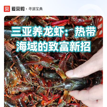
寻源宝典
‹
›