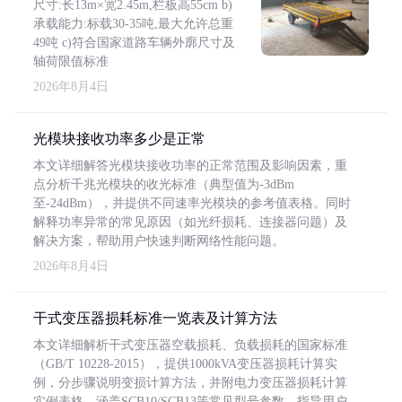
尺寸:长13m×宽2.45m,栏板高55cm b)
承载能力:标载30-35吨,最大允许总重
49吨 c)符合国家道路车辆外廓尺寸及
轴荷限值标准
2026年8月4日
光模块接收功率多少是正常
本文详细解答光模块接收功率的正常范围及影响因素，重
点分析千兆光模块的收光标准（典型值为-3dBm
至-24dBm），并提供不同速率光模块的参考值表格。同时
解释功率异常的常见原因（如光纤损耗、连接器问题）及
解决方案，帮助用户快速判断网络性能问题。
2026年8月4日
干式变压器损耗标准一览表及计算方法
本文详细解析干式变压器空载损耗、负载损耗的国家标准
（GB/T 10228-2015），提供1000kVA变压器损耗计算实
例，分步骤说明变损计算方法，并附电力变压器损耗计算
实例表格，涵盖SCB10/SCB13等常见型号参数，指导用户