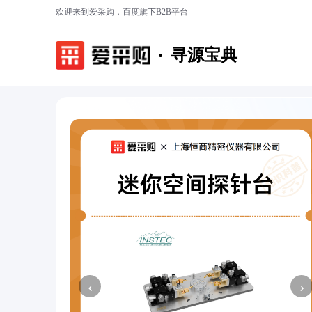
欢迎来到爱采购，百度旗下B2B平台
寻源宝典
‹
›