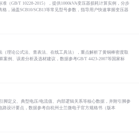
/T 10228-2015），提供1000kVA变压器损耗计算实例，分步
，涵盖SCB10/SCB13等常见型号参数，指导用户快速掌握变压器
法（理论公式法、查表法、在线工具法），重点解析了黄铜棒密度取
计算案例、误差分析及选材建议，数据参考GB/T 4423-2007等国家标
括各引脚定义、典型电压/电流值、内部逻辑关系等核心数据，并附引脚参
电路设计要点，数据参考自杭州士兰微电子官方规格书（版本