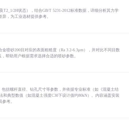
_1/2H状态），结合GB/T 5231-2012标准数据，详细分析其力学
差异，为工业选材提供参考。
砂200目对应的表面粗糙度（Ra 3.2-6.3μm），并对比不同目数
业实践，帮助用户根据需求选择合适的喷砂参数。
力，包括螺杆直径、钻孔尺寸等参数，并依据专业标准（如《混凝土结
方法和典型数值（如混凝土强度C30下设计值约80kN）。内容涵盖安装
员参考。