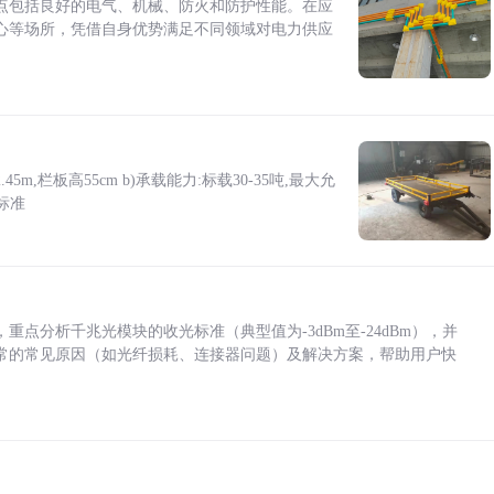
点包括良好的电气、机械、防火和防护性能。在应
心等场所，凭借自身优势满足不同领域对电力供应
5m,栏板高55cm b)承载能力:标载30-35吨,最大允
标准
点分析千兆光模块的收光标准（典型值为-3dBm至-24dBm），并
常的常见原因（如光纤损耗、连接器问题）及解决方案，帮助用户快