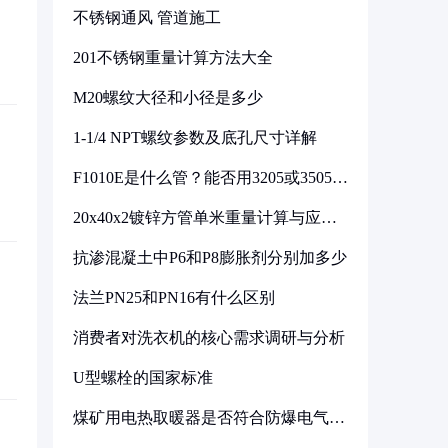
不锈钢通风 管道施工
201不锈钢重量计算方法大全
M20螺纹大径和小径是多少
1-1/4 NPT螺纹参数及底孔尺寸详解
F1010E是什么管？能否用3205或3505代
换
20x40x2镀锌方管单米重量计算与应用
分析
抗渗混凝土中P6和P8膨胀剂分别加多少
法兰PN25和PN16有什么区别
消费者对洗衣机的核心需求调研与分析
U型螺栓的国家标准
煤矿用电热取暖器是否符合防爆电气设
备标准