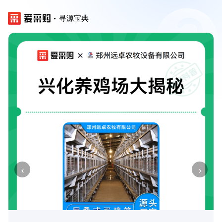
寻源宝典
‹
›