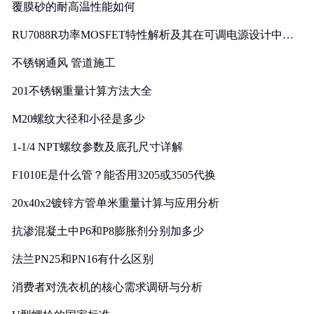
覆膜砂的耐高温性能如何
RU7088R功率MOSFET特性解析及其在可调电源设计中的
实践
不锈钢通风 管道施工
201不锈钢重量计算方法大全
M20螺纹大径和小径是多少
1-1/4 NPT螺纹参数及底孔尺寸详解
F1010E是什么管？能否用3205或3505代换
20x40x2镀锌方管单米重量计算与应用分析
抗渗混凝土中P6和P8膨胀剂分别加多少
法兰PN25和PN16有什么区别
消费者对洗衣机的核心需求调研与分析