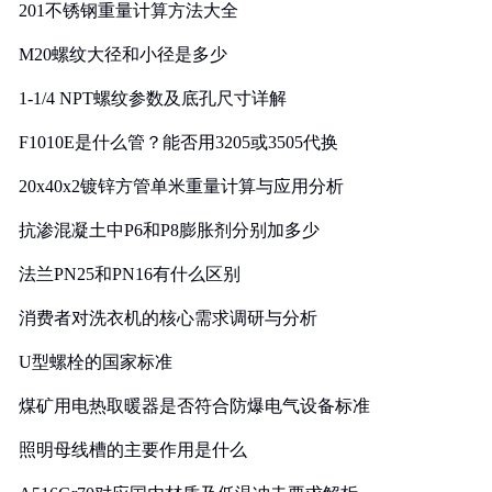
201不锈钢重量计算方法大全
M20螺纹大径和小径是多少
1-1/4 NPT螺纹参数及底孔尺寸详解
F1010E是什么管？能否用3205或3505代换
20x40x2镀锌方管单米重量计算与应用分析
抗渗混凝土中P6和P8膨胀剂分别加多少
法兰PN25和PN16有什么区别
消费者对洗衣机的核心需求调研与分析
U型螺栓的国家标准
煤矿用电热取暖器是否符合防爆电气设备标准
照明母线槽的主要作用是什么