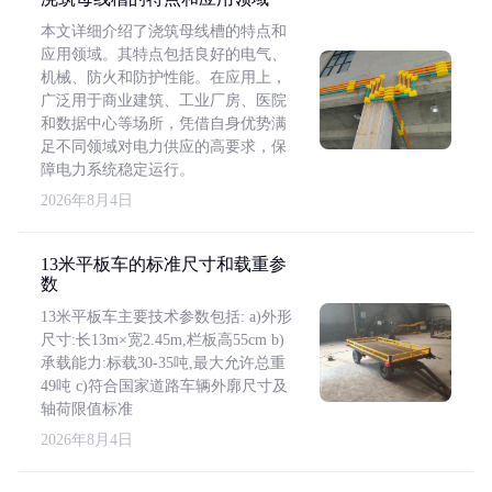
本文详细介绍了浇筑母线槽的特点和
应用领域。其特点包括良好的电气、
机械、防火和防护性能。在应用上，
广泛用于商业建筑、工业厂房、医院
和数据中心等场所，凭借自身优势满
足不同领域对电力供应的高要求，保
障电力系统稳定运行。
2026年8月4日
13米平板车的标准尺寸和载重参
数
13米平板车主要技术参数包括: a)外形
尺寸:长13m×宽2.45m,栏板高55cm b)
承载能力:标载30-35吨,最大允许总重
49吨 c)符合国家道路车辆外廓尺寸及
轴荷限值标准
2026年8月4日