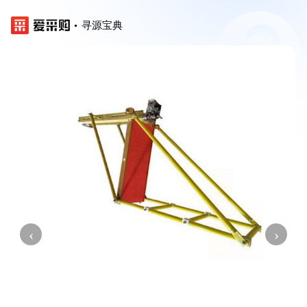
寻源宝典
‹
›