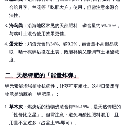
合给月季、兰花等「吃肥大户」使用，但需注意来源合
法性。
海鸟粪
：沿海地区常见的天然肥料，磷含量约5%-10%，
与腐叶土混合使用效果更佳。
蛋壳粉
：鸡蛋壳含钙34%、磷0.2%，虽含量不高但易获
取，晒干碾碎后撒在土表，既能补磷又能调节土壤酸碱
度。
二、天然钾肥的「能量炸弹」
钾元素能增强植物抗病性，让茎秆更粗壮。这些日常废弃
物竟是隐藏的「钾肥库」：
草木灰
：燃烧后的植物残渣含钾5%-15%，是天然钾肥的
「性价比之星」。但需注意：避免与酸性肥料混用，且
用量不宜过多（占盆土5%即可）。