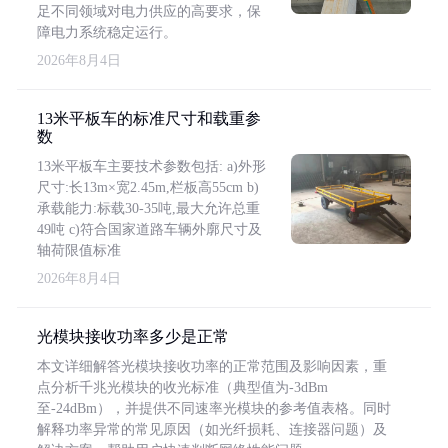
足不同领域对电力供应的高要求，保
障电力系统稳定运行。
2026年8月4日
13米平板车的标准尺寸和载重参
数
13米平板车主要技术参数包括: a)外形
尺寸:长13m×宽2.45m,栏板高55cm b)
承载能力:标载30-35吨,最大允许总重
49吨 c)符合国家道路车辆外廓尺寸及
轴荷限值标准
2026年8月4日
光模块接收功率多少是正常
本文详细解答光模块接收功率的正常范围及影响因素，重
点分析千兆光模块的收光标准（典型值为-3dBm
至-24dBm），并提供不同速率光模块的参考值表格。同时
解释功率异常的常见原因（如光纤损耗、连接器问题）及