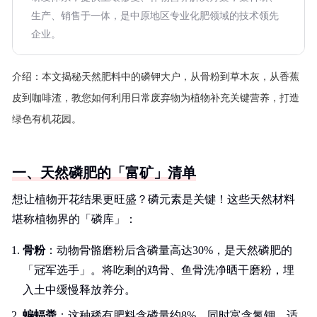
生产、销售于一体，是中原地区专业化肥领域的技术领先
企业。
介绍：
本文揭秘天然肥料中的磷钾大户，从骨粉到草木灰，从香蕉
皮到咖啡渣，教您如何利用日常废弃物为植物补充关键营养，打造
绿色有机花园。
一、天然磷肥的「富矿」清单
想让植物开花结果更旺盛？磷元素是关键！这些天然材料
堪称植物界的「磷库」：
骨粉
：动物骨骼磨粉后含磷量高达30%，是天然磷肥的
「冠军选手」。将吃剩的鸡骨、鱼骨洗净晒干磨粉，埋
入土中缓慢释放养分。
蝙蝠粪
：这种稀有肥料含磷量约8%，同时富含氮钾，适