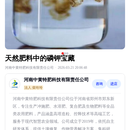
天然肥料中的磷钾宝藏
河南中黄特肥科技有限责任公司
·
2026-03-21 20:06:48
河南中黄特肥科技有限责任公司
咨询
进店
法人:柴玲玲
河南中黄特肥科技有限责任公司位于河南省郑州市郑东新
区，专注生产冲施肥、水溶肥、复合肥及生物肥料等全品
类农用肥料，产品涵盖高塔造粒、控释技术等高端工艺，
服务于现代智慧农业领域。公司成立于2019年，依托自主
研发体系，提供土壤修复、作物营养解决方案，集科研、