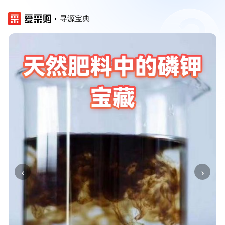
寻源宝典
‹
›