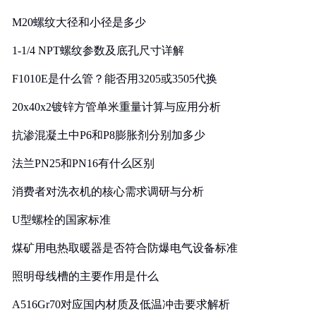
M20螺纹大径和小径是多少
1-1/4 NPT螺纹参数及底孔尺寸详解
F1010E是什么管？能否用3205或3505代换
20x40x2镀锌方管单米重量计算与应用分析
抗渗混凝土中P6和P8膨胀剂分别加多少
法兰PN25和PN16有什么区别
消费者对洗衣机的核心需求调研与分析
U型螺栓的国家标准
煤矿用电热取暖器是否符合防爆电气设备标准
照明母线槽的主要作用是什么
A516Gr70对应国内材质及低温冲击要求解析