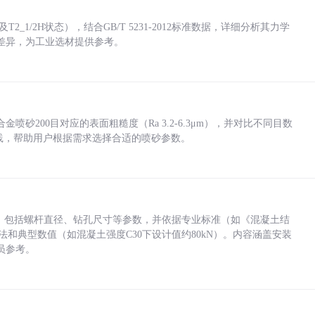
_1/2H状态），结合GB/T 5231-2012标准数据，详细分析其力学
差异，为工业选材提供参考。
砂200目对应的表面粗糙度（Ra 3.2-6.3μm），并对比不同目数
业实践，帮助用户根据需求选择合适的喷砂参数。
力，包括螺杆直径、钻孔尺寸等参数，并依据专业标准（如《混凝土结
方法和典型数值（如混凝土强度C30下设计值约80kN）。内容涵盖安装
员参考。