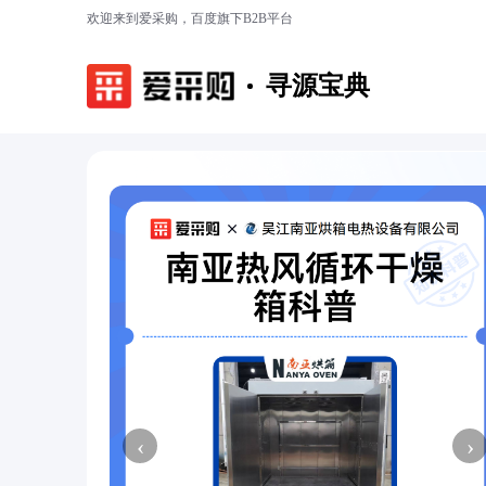
欢迎来到爱采购，百度旗下B2B平台
寻源宝典
‹
›