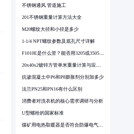
不锈钢通风 管道施工
201不锈钢重量计算方法大全
M20螺纹大径和小径是多少
1-1/4 NPT螺纹参数及底孔尺寸详解
F1010E是什么管？能否用3205或3505代
换
20x40x2镀锌方管单米重量计算与应用
分析
抗渗混凝土中P6和P8膨胀剂分别加多少
法兰PN25和PN16有什么区别
消费者对洗衣机的核心需求调研与分析
U型螺栓的国家标准
煤矿用电热取暖器是否符合防爆电气设
备标准