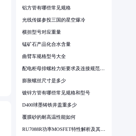
铝方管有哪些常见规格
光线传媒参投三国的星空爆冷
横担型号对应重量
锰矿石产品化合水含量
曲臂车规格型号大全
配电柜母排螺栓力矩要求及连接规范详
解
膨胀螺丝尺寸是多少
镀锌方管有哪些常见规格和型号
D400球墨铸铁井盖重多少
覆膜砂的耐高温性能如何
RU7088R功率MOSFET特性解析及其在
可调电源设计中的实践