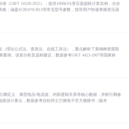
/T 10228-2015），提供1000kVA变压器损耗计算实例，分步
，涵盖SCB10/SCB13等常见型号参数，指导用户快速掌握变压器
法（理论公式法、查表法、在线工具法），重点解析了黄铜棒密度取
计算案例、误差分析及选材建议，数据参考GB/T 4423-2007等国家标
括各引脚定义、典型电压/电流值、内部逻辑关系等核心数据，并附引脚参
电路设计要点，数据参考自杭州士兰微电子官方规格书（版本