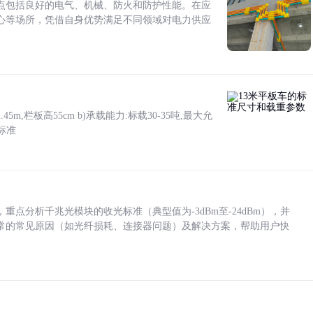
点包括良好的电气、机械、防火和防护性能。在应
心等场所，凭借自身优势满足不同领域对电力供应
5m,栏板高55cm b)承载能力:标载30-35吨,最大允
标准
点分析千兆光模块的收光标准（典型值为-3dBm至-24dBm），并
常的常见原因（如光纤损耗、连接器问题）及解决方案，帮助用户快