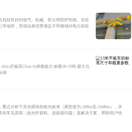
点包括良好的电气、机械、防火和防护性能。在应
心等场所，凭借自身优势满足不同领域对电力供应
5m,栏板高55cm b)承载能力:标载30-35吨,最大允
标准
点分析千兆光模块的收光标准（典型值为-3dBm至-24dBm），并
常的常见原因（如光纤损耗、连接器问题）及解决方案，帮助用户快