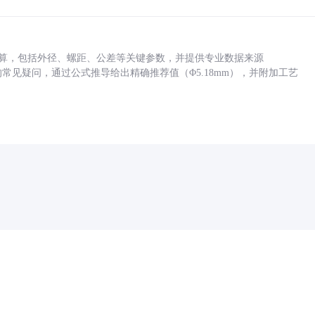
底孔计算，包括外径、螺距、公差等关键参数，并提供专业数据来源
孔尺寸的常见疑问，通过公式推导给出精确推荐值（Φ5.18mm），并附加工艺
药品医疗器械网络信息服务备案(京)网药械信息备字（2021）第00159号
京ICP证030173号
京公网安备11000002000001号