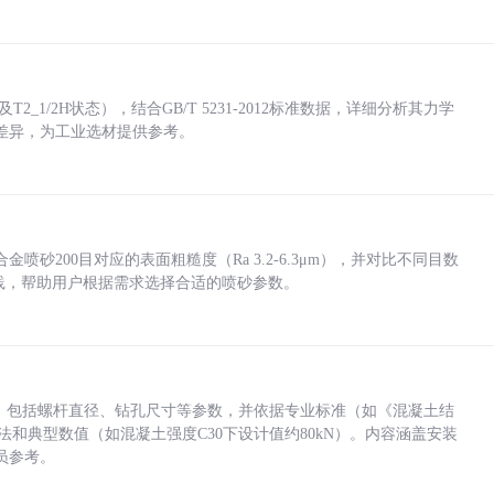
_1/2H状态），结合GB/T 5231-2012标准数据，详细分析其力学
差异，为工业选材提供参考。
砂200目对应的表面粗糙度（Ra 3.2-6.3μm），并对比不同目数
业实践，帮助用户根据需求选择合适的喷砂参数。
力，包括螺杆直径、钻孔尺寸等参数，并依据专业标准（如《混凝土结
方法和典型数值（如混凝土强度C30下设计值约80kN）。内容涵盖安装
员参考。