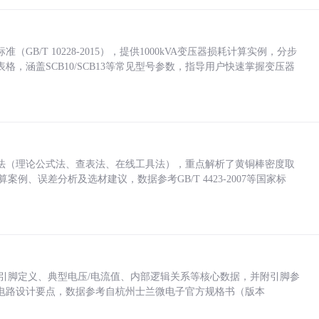
/T 10228-2015），提供1000kVA变压器损耗计算实例，分步
，涵盖SCB10/SCB13等常见型号参数，指导用户快速掌握变压器
法（理论公式法、查表法、在线工具法），重点解析了黄铜棒密度取
计算案例、误差分析及选材建议，数据参考GB/T 4423-2007等国家标
括各引脚定义、典型电压/电流值、内部逻辑关系等核心数据，并附引脚参
电路设计要点，数据参考自杭州士兰微电子官方规格书（版本