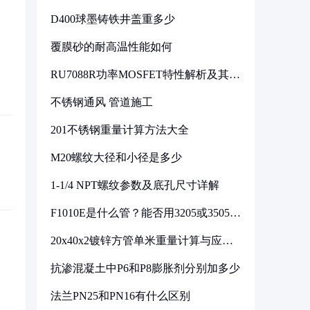
D400球墨铸铁井盖重多少
覆膜砂的耐高温性能如何
RU7088R功率MOSFET特性解析及其在
可调电源设计中的实践
不锈钢通风 管道施工
201不锈钢重量计算方法大全
M20螺纹大径和小径是多少
1-1/4 NPT螺纹参数及底孔尺寸详解
F1010E是什么管？能否用3205或3505代
换
20x40x2镀锌方管单米重量计算与应用
分析
抗渗混凝土中P6和P8膨胀剂分别加多少
法兰PN25和PN16有什么区别