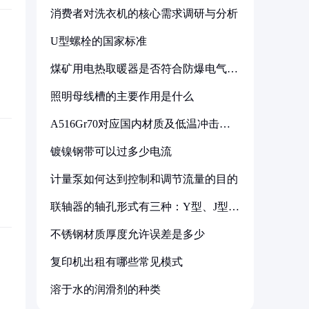
消费者对洗衣机的核心需求调研与分析
U型螺栓的国家标准
煤矿用电热取暖器是否符合防爆电气设
备标准
照明母线槽的主要作用是什么
A516Gr70对应国内材质及低温冲击要
求解析
镀镍钢带可以过多少电流
计量泵如何达到控制和调节流量的目的
联轴器的轴孔形式有三种：Y型、J型、
Z型
不锈钢材质厚度允许误差是多少
复印机出租有哪些常见模式
溶于水的润滑剂的种类