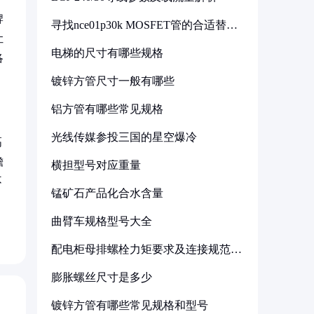
牌
寻找nce01p30k MOSFET管的合适替代
型号
让
电梯的尺寸有哪些规格
洛
镀锌方管尺寸一般有哪些
铝方管有哪些常见规格
光线传媒参投三国的星空爆冷
高
瞻
横担型号对应重量
不
锰矿石产品化合水含量
曲臂车规格型号大全
配电柜母排螺栓力矩要求及连接规范详
解
膨胀螺丝尺寸是多少
镀锌方管有哪些常见规格和型号