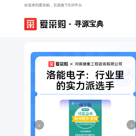
欢迎来到爱采购，百度旗下B2B平台
寻源宝典
‹
›