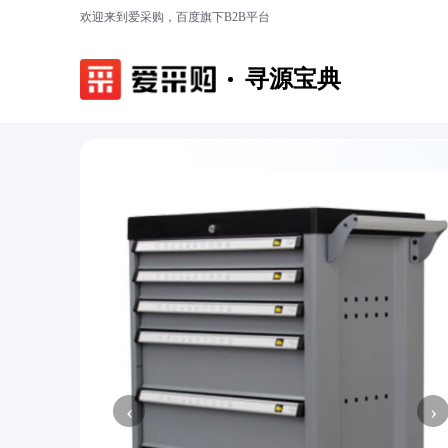
欢迎来到爱采购，百度旗下B2B平台
寻源宝典
‹
›