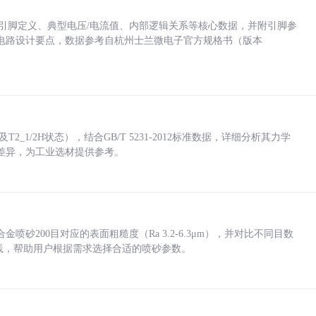
括各引脚定义、典型电压/电流值、内部逻辑关系等核心数据，并附引脚参
电路设计要点，数据参考自杭州士兰微电子官方规格书（版本
_1/2H状态），结合GB/T 5231-2012标准数据，详细分析其力学
差异，为工业选材提供参考。
砂200目对应的表面粗糙度（Ra 3.2-6.3μm），并对比不同目数
业实践，帮助用户根据需求选择合适的喷砂参数。