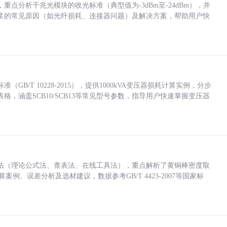
点分析千兆光模块的收光标准（典型值为-3dBm至-24dBm），并
常的常见原因（如光纤损耗、连接器问题）及解决方案，帮助用户快
/T 10228-2015），提供1000kVA变压器损耗计算实例，分步
，涵盖SCB10/SCB13等常见型号参数，指导用户快速掌握变压器
法（理论公式法、查表法、在线工具法），重点解析了黄铜棒密度取
计算案例、误差分析及选材建议，数据参考GB/T 4423-2007等国家标