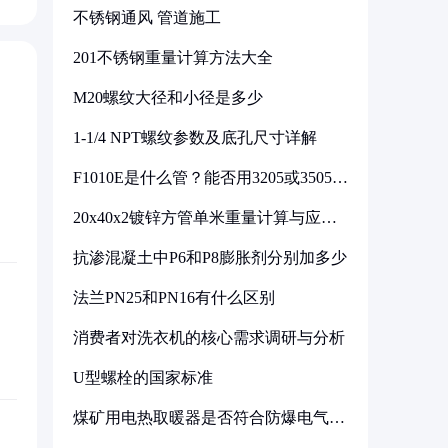
不锈钢通风 管道施工
201不锈钢重量计算方法大全
M20螺纹大径和小径是多少
1-1/4 NPT螺纹参数及底孔尺寸详解
F1010E是什么管？能否用3205或3505代
换
20x40x2镀锌方管单米重量计算与应用
分析
抗渗混凝土中P6和P8膨胀剂分别加多少
法兰PN25和PN16有什么区别
消费者对洗衣机的核心需求调研与分析
U型螺栓的国家标准
煤矿用电热取暖器是否符合防爆电气设
备标准