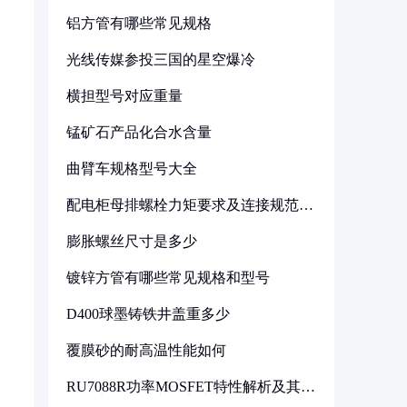
铝方管有哪些常见规格
光线传媒参投三国的星空爆冷
横担型号对应重量
锰矿石产品化合水含量
曲臂车规格型号大全
配电柜母排螺栓力矩要求及连接规范详
解
膨胀螺丝尺寸是多少
镀锌方管有哪些常见规格和型号
D400球墨铸铁井盖重多少
覆膜砂的耐高温性能如何
RU7088R功率MOSFET特性解析及其在
可调电源设计中的实践