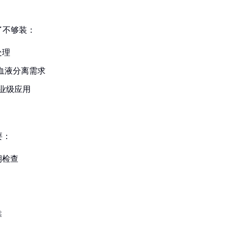
了不够装：
处理
、血液分离需求
工业级应用
要：
期检查
靠