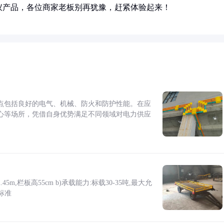
仪产品，各位商家老板别再犹豫，赶紧体验起来！
点包括良好的电气、机械、防火和防护性能。在应
心等场所，凭借自身优势满足不同领域对电力供应
5m,栏板高55cm b)承载能力:标载30-35吨,最大允
标准