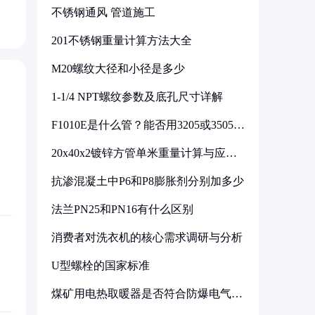
不锈钢通风 管道施工
201不锈钢重量计算方法大全
M20螺纹大径和小径是多少
1-1/4 NPT螺纹参数及底孔尺寸详解
F1010E是什么管？能否用3205或3505代
换
20x40x2镀锌方管单米重量计算与应用
分析
抗渗混凝土中P6和P8膨胀剂分别加多少
法兰PN25和PN16有什么区别
消费者对洗衣机的核心需求调研与分析
U型螺栓的国家标准
煤矿用电热取暖器是否符合防爆电气设
备标准