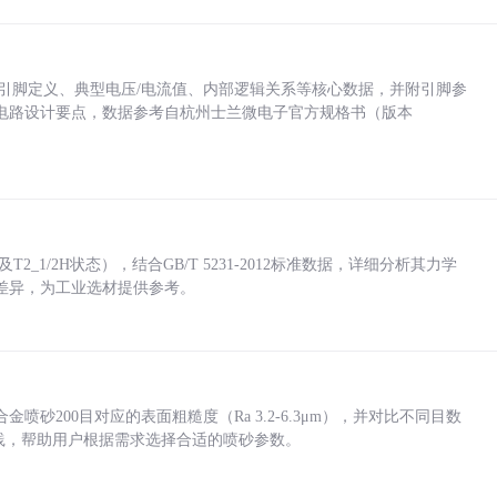
括各引脚定义、典型电压/电流值、内部逻辑关系等核心数据，并附引脚参
电路设计要点，数据参考自杭州士兰微电子官方规格书（版本
_1/2H状态），结合GB/T 5231-2012标准数据，详细分析其力学
差异，为工业选材提供参考。
砂200目对应的表面粗糙度（Ra 3.2-6.3μm），并对比不同目数
业实践，帮助用户根据需求选择合适的喷砂参数。