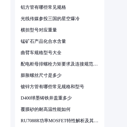
铝方管有哪些常见规格
光线传媒参投三国的星空爆冷
横担型号对应重量
锰矿石产品化合水含量
曲臂车规格型号大全
配电柜母排螺栓力矩要求及连接规范详
解
膨胀螺丝尺寸是多少
镀锌方管有哪些常见规格和型号
D400球墨铸铁井盖重多少
覆膜砂的耐高温性能如何
RU7088R功率MOSFET特性解析及其在
可调电源设计中的实践