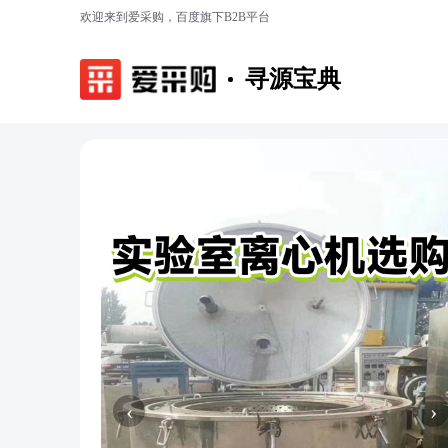
欢迎来到爱采购，百度旗下B2B平台
寻源宝典
‹
›