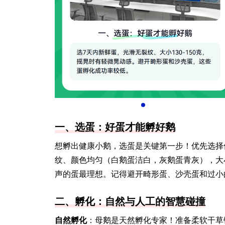
一、选蛋：好蛋才能孵好鹅
想孵出健康小鹅，选蛋是关键第一步！优先选择
纹、颜色均匀（白鹅蛋洁白，灰鹅蛋青灰），大小
声的蛋最理想。记得避开畸形蛋、沙壳蛋和过小
二、孵化：自然与人工的智慧碰撞
自然孵化
：母鹅是天然孵化专家！准备柔软干草铺成