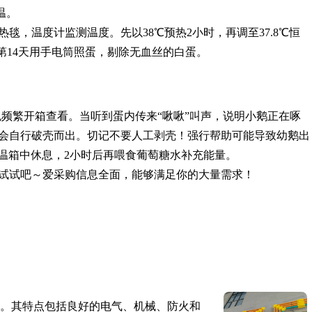
温。
毯，温度计监测温度。先以38℃预热2小时，再调至37.8℃恒
和第14天用手电筒照蛋，剔除无血丝的白蛋。
避免频繁开箱查看。当听到蛋内传来“啾啾”叫声，说明小鹅正在啄
鹅会自行破壳而出。切记不要人工剥壳！强行帮助可能导致幼鹅出
保温箱中休息，2小时后再喂食葡萄糖水补充能量。
试试吧～爱采购信息全面，能够满足你的大量需求！
。其特点包括良好的电气、机械、防火和