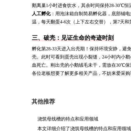
鹅离巢1小时进食饮水，其余时间保持28-30℃恒
人工孵化
：用泡沫箱自制简易孵化器，底部铺电热
温，每天翻蛋4-6次（上下左右交替），第7天
三、破壳：见证生命的奇迹时刻
孵化第28-33天进入出壳期！保持环境安静，
壳。此时可看到蛋壳出现小裂缝，24小时内小
血死亡。刚出壳的小鹅绒毛未干，需放在30℃
各位老板想要了解更多相关产品，不妨来爱采购
其他推荐
浇筑母线槽的特点和应用领域
本文详细介绍了浇筑母线槽的特点和应用领域