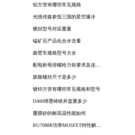
铝方管有哪些常见规格
光线传媒参投三国的星空爆冷
横担型号对应重量
锰矿石产品化合水含量
曲臂车规格型号大全
配电柜母排螺栓力矩要求及连接
规范详解
膨胀螺丝尺寸是多少
镀锌方管有哪些常见规格和型号
D400球墨铸铁井盖重多少
覆膜砂的耐高温性能如何
RU7088R功率MOSFET特性解析
及其在可调电源设计中的实践