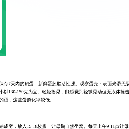
保存7天内的鹅蛋，新鲜蛋胚胎活性强。观察蛋壳：表面光滑无
以130-150克为宜。轻轻摇晃，能感觉到轻微晃动但无液体撞
的蛋，这些蛋孵化率较低。
窝，放入15-18枚蛋，让母鹅自然坐窝。每天上午9-11点让母