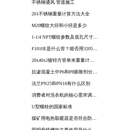
不锈钢通风 管道施工
201不锈钢重量计算方法大全
M20螺纹大径和小径是多少
1-1/4 NPT螺纹参数及底孔尺寸详
解
F1010E是什么管？能否用3205或
3505代换
20x40x2镀锌方管单米重量计算
与应用分析
抗渗混凝土中P6和P8膨胀剂分别
加多少
法兰PN25和PN16有什么区别
消费者对洗衣机的核心需求调研
与分析
U型螺栓的国家标准
煤矿用电热取暖器是否符合防爆
电气设备标准
照明母线槽的主要作用是什么