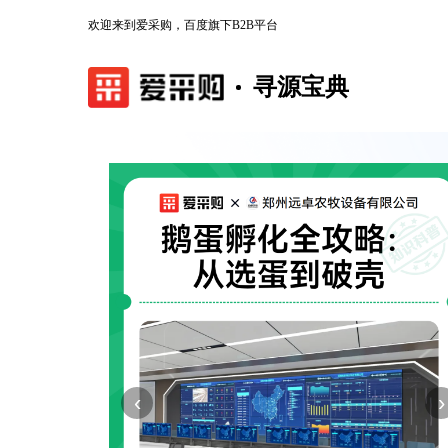
欢迎来到爱采购，百度旗下B2B平台
寻源宝典
‹
›