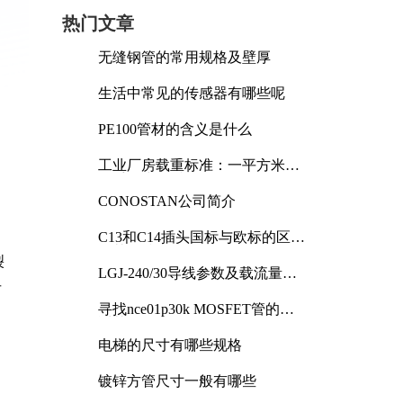
热门文章
无缝钢管的常用规格及壁厚
生活中常见的传感器有哪些呢
PE100管材的含义是什么
工业厂房载重标准：一平方米能
承受多少公斤
CONOSTAN公司简介
C13和C14插头国标与欧标的区别
及其标准解析
裂
LGJ-240/30导线参数及载流量解
击
析
寻找nce01p30k MOSFET管的合
适替代型号
电梯的尺寸有哪些规格
镀锌方管尺寸一般有哪些