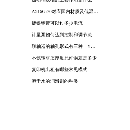
A516Gr70对应国内材质及低温冲
击要求解析
镀镍钢带可以过多少电流
计量泵如何达到控制和调节流量
的目的
联轴器的轴孔形式有三种：Y
型、J型、Z型
不锈钢材质厚度允许误差是多少
复印机出租有哪些常见模式
溶于水的润滑剂的种类