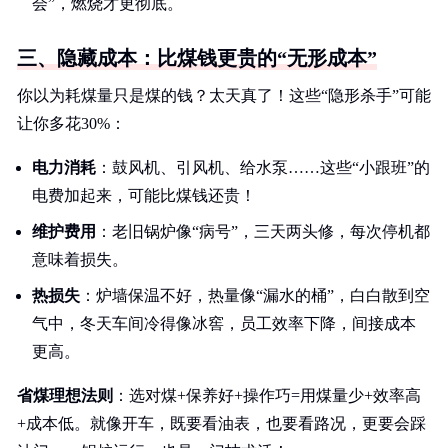
会”，燃烧才更彻底。
三、隐藏成本：比煤钱更贵的“无形成本”
你以为耗煤量只是煤的钱？太天真了！这些“隐形杀手”可能
让你多花30%：
电力消耗
：鼓风机、引风机、给水泵……这些“小跟班”的
电费加起来，可能比煤钱还贵！
维护费用
：老旧锅炉像“病号”，三天两头修，每次停机都
意味着损失。
热损失
：炉墙保温不好，热量像“漏水的桶”，白白散到空
气中，冬天车间冷得像冰窖，员工效率下降，间接成本
更高。
省煤理想法则
：选对煤+保养好+操作巧=用煤量少+效率高
+成本低。就像开车，既要看油表，也要看路况，更要会踩