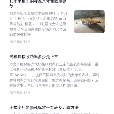
13米平板车的标准尺寸和载重参
数
13米平板车主要技术参数包括: a)外形
尺寸:长13m×宽2.45m,栏板高55cm b)
承载能力:标载30-35吨,最大允许总重
49吨 c)符合国家道路车辆外廓尺寸及
轴荷限值标准
2026年8月4日
光模块接收功率多少是正常
本文详细解答光模块接收功率的正常范围及影响因素，重
点分析千兆光模块的收光标准（典型值为-3dBm
至-24dBm），并提供不同速率光模块的参考值表格。同时
解释功率异常的常见原因（如光纤损耗、连接器问题）及
解决方案，帮助用户快速判断网络性能问题。
2026年8月4日
干式变压器损耗标准一览表及计算方法