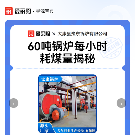
寻源宝典
‹
›