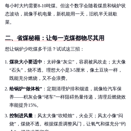
每小时大约需要8-10吨煤。但这个数字会随着煤质和锅炉状
态波动，就像手机电量，新机能用一天，旧机半天就歇
菜。
二、省煤秘籍：让每一克煤都物尽其用
想让锅炉少吃煤多干活？试试这三招：
煤块大小要适中
：太碎像“灰尘”，容易被风吹走；太大像
“石头”，烧不透。理想大小是3-5厘米，像土豆块一样，
既能充分燃烧，又不会浪费。
给锅炉“做体检”
：定期清理炉排和烟道，就像给汽车保
养——积灰会像“堵车”一样阻碍热量传递，清理后燃烧效
率能提升15%。
控制进风量
：风太大像“吹蜡烛”，火会灭；风太小像“闷
烧”，煤烧不透。根据煤质调整风门，让氧气和煤充分“约