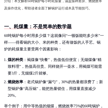
介绍：
本文解析60吨锅炉每小时耗煤量，涵盖煤种差异、燃烧效率
及操作优化，帮助读者全面了解锅炉运行成本及节能技巧。
一、耗煤量：不是简单的数学题
60吨锅炉每小时用多少煤？这就像问“一顿饭能吃多少米”一
样——得看锅的大小、米的种类，还有做饭的人手艺。锅
炉的耗煤量主要受两个因素影响：
煤的种类
：褐煤像“快餐”，热值低但便宜；无烟煤像“精
致料理”，热值高但贵。同样烧开一壶水，用褐煤可能需
要3斤，无烟煤2斤就够。
燃烧效率
：老式锅炉像“漏勺”，30%的热量都浪费了；新
型锅炉像“高压锅”，能把热量锁住，用煤量直接减少
20%。
举个例子：用中等热值的烟煤，燃烧效率75%的60吨锅炉，