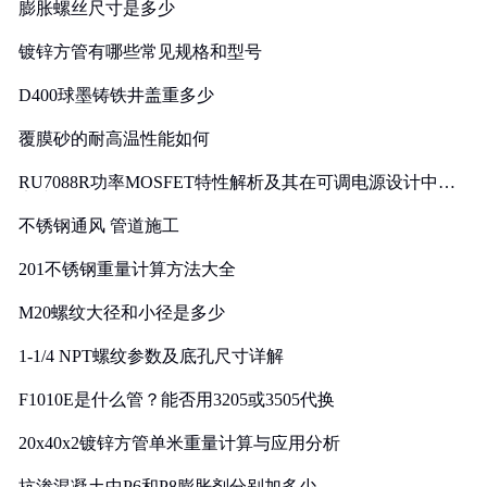
膨胀螺丝尺寸是多少
镀锌方管有哪些常见规格和型号
D400球墨铸铁井盖重多少
覆膜砂的耐高温性能如何
RU7088R功率MOSFET特性解析及其在可调电源设计中的
实践
不锈钢通风 管道施工
201不锈钢重量计算方法大全
M20螺纹大径和小径是多少
1-1/4 NPT螺纹参数及底孔尺寸详解
F1010E是什么管？能否用3205或3505代换
20x40x2镀锌方管单米重量计算与应用分析
抗渗混凝土中P6和P8膨胀剂分别加多少