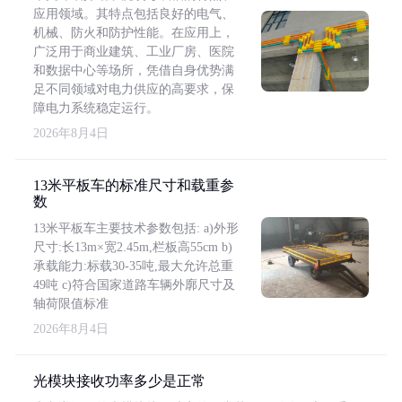
应用领域。其特点包括良好的电气、
机械、防火和防护性能。在应用上，
广泛用于商业建筑、工业厂房、医院
和数据中心等场所，凭借自身优势满
足不同领域对电力供应的高要求，保
障电力系统稳定运行。
2026年8月4日
13米平板车的标准尺寸和载重参
数
13米平板车主要技术参数包括: a)外形
尺寸:长13m×宽2.45m,栏板高55cm b)
承载能力:标载30-35吨,最大允许总重
49吨 c)符合国家道路车辆外廓尺寸及
轴荷限值标准
2026年8月4日
光模块接收功率多少是正常