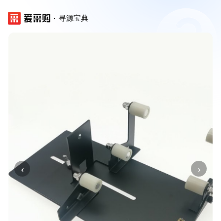
寻源宝典
‹
›