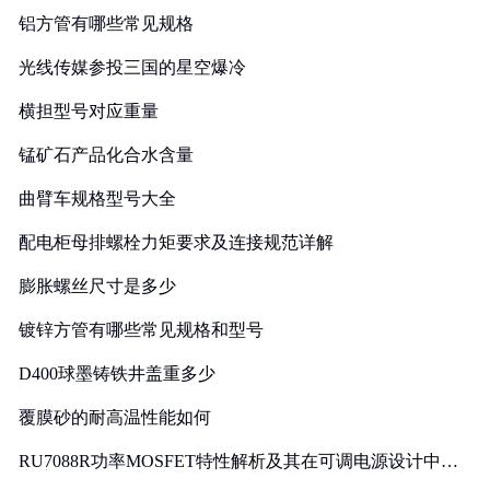
铝方管有哪些常见规格
光线传媒参投三国的星空爆冷
横担型号对应重量
锰矿石产品化合水含量
曲臂车规格型号大全
配电柜母排螺栓力矩要求及连接规范详解
膨胀螺丝尺寸是多少
镀锌方管有哪些常见规格和型号
D400球墨铸铁井盖重多少
覆膜砂的耐高温性能如何
RU7088R功率MOSFET特性解析及其在可调电源设计中的
实践