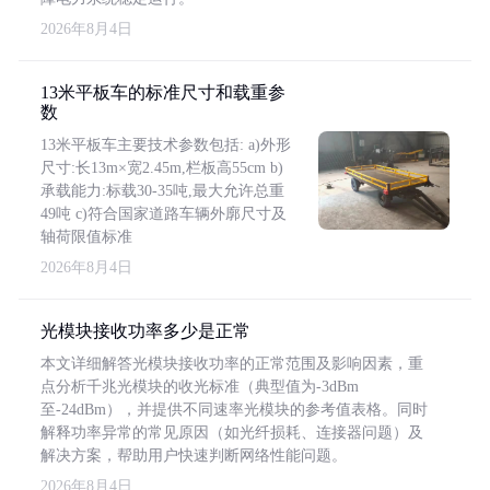
2026年8月4日
13米平板车的标准尺寸和载重参
数
13米平板车主要技术参数包括: a)外形
尺寸:长13m×宽2.45m,栏板高55cm b)
承载能力:标载30-35吨,最大允许总重
49吨 c)符合国家道路车辆外廓尺寸及
轴荷限值标准
2026年8月4日
光模块接收功率多少是正常
本文详细解答光模块接收功率的正常范围及影响因素，重
点分析千兆光模块的收光标准（典型值为-3dBm
至-24dBm），并提供不同速率光模块的参考值表格。同时
解释功率异常的常见原因（如光纤损耗、连接器问题）及
解决方案，帮助用户快速判断网络性能问题。
2026年8月4日