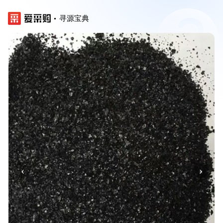
寻源宝典
‹
›