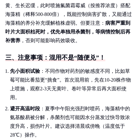
黄、生长迟缓，此时喷施氟菌霜霉威（按推荐浓度）搭配
海藻精（稀释500-800倍），既能控制病害扩散，又能通过
海藻精的养分补充缓解植株虚弱。但要注意：
病害严重到
叶片大面积枯死时，优先单独用杀菌剂，等病情控制后再
补营养
，否则可能影响药效吸收。
三、注意事项：混用不是“随便兑”！
先小面积试验
：不同作物对药剂的敏感度不同，比如草
莓可能比番茄更“挑食”。首次混用前，先在10-20株作物
上喷施，观察2-3天无黄叶、卷叶等异常后再大面积使
用。
避开高温时段
：夏季中午阳光强烈时喷药，海藻精中的
氨基酸易被分解，杀菌剂也可能因水分蒸发过快导致浓
度升高，损伤叶片。建议选择清晨或傍晚（温度低于
28℃）操作。