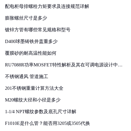
配电柜母排螺栓力矩要求及连接规范详解
膨胀螺丝尺寸是多少
镀锌方管有哪些常见规格和型号
D400球墨铸铁井盖重多少
覆膜砂的耐高温性能如何
RU7088R功率MOSFET特性解析及其在可调电源设计中的
实践
不锈钢通风 管道施工
201不锈钢重量计算方法大全
M20螺纹大径和小径是多少
1-1/4 NPT螺纹参数及底孔尺寸详解
F1010E是什么管？能否用3205或3505代换