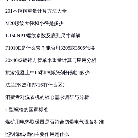
201不锈钢重量计算方法大全
M20螺纹大径和小径是多少
1-1/4 NPT螺纹参数及底孔尺寸详解
F1010E是什么管？能否用3205或3505代换
20x40x2镀锌方管单米重量计算与应用分析
抗渗混凝土中P6和P8膨胀剂分别加多少
法兰PN25和PN16有什么区别
消费者对洗衣机的核心需求调研与分析
U型螺栓的国家标准
煤矿用电热取暖器是否符合防爆电气设备标准
照明母线槽的主要作用是什么