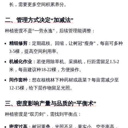
长，需要更多空间积累养分。
二、管理方式决定“加减法”
种植密度不是“一劳永逸”，后续管理能调整：
精细修剪
：定期疏枝、回缩，让树冠“瘦身”，每亩可多种
3-5棵，提高空间利用率。
机械化作业
：若使用除草机、采摘机，行距需留足1.5-2
米，每亩建议种18-22棵，方便操作。
间作套种
：想在核桃林下种药材或蔬菜？每亩需减少至
12-15棵，给下层作物留足光照。
三、密度影响产量与品质的“平衡术”
种植密度是“双刃剑”，需找到平衡点：
密度过高
：树冠重叠，光照不足，果实小、空壳率高，