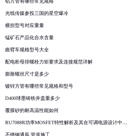
铝方管有哪些常见规格
光线传媒参投三国的星空爆冷
横担型号对应重量
锰矿石产品化合水含量
曲臂车规格型号大全
配电柜母排螺栓力矩要求及连接规范详解
膨胀螺丝尺寸是多少
镀锌方管有哪些常见规格和型号
D400球墨铸铁井盖重多少
覆膜砂的耐高温性能如何
RU7088R功率MOSFET特性解析及其在可调电源设计中的
实践
不锈钢通风 管道施工