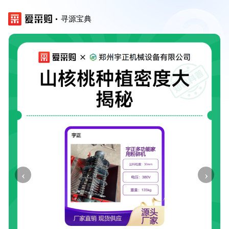
寻源宝典
‹
›