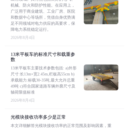
机械、防火和防护性能。在应用上，
广泛用于商业建筑、工业厂房、医院
和数据中心等场所，凭借自身优势满
足不同领域对电力供应的高要求，保
障电力系统稳定运行。
2026年8月4日
13米平板车的标准尺寸和载重参
数
13米平板车主要技术参数包括: a)外形
尺寸:长13m×宽2.45m,栏板高55cm b)
承载能力:标载30-35吨,最大允许总重
49吨 c)符合国家道路车辆外廓尺寸及
轴荷限值标准
2026年8月4日
光模块接收功率多少是正常
本文详细解答光模块接收功率的正常范围及影响因素，重