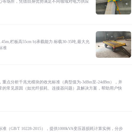
心等场所，凭借自身优势满足不同领域对电力供应
5m,栏板高55cm b)承载能力:标载30-35吨,最大允
标准
点分析千兆光模块的收光标准（典型值为-3dBm至-24dBm），并
常的常见原因（如光纤损耗、连接器问题）及解决方案，帮助用户快
/T 10228-2015），提供1000kVA变压器损耗计算实例，分步