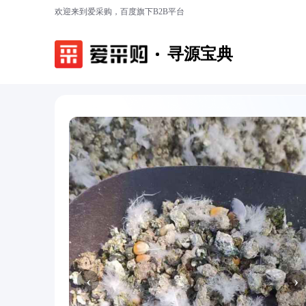
欢迎来到爱采购，百度旗下B2B平台
寻源宝典
‹
›