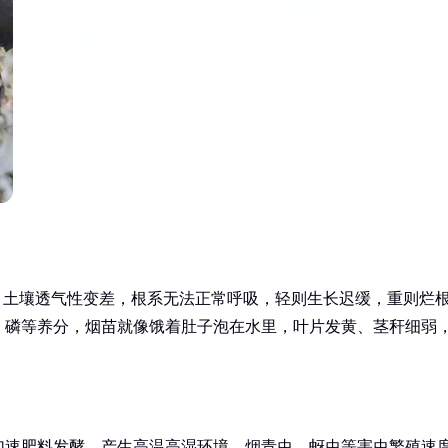
！土壤透气性变差，根系无法正常呼吸，轻则生长迟缓，重则烂
、磷等养分，烟苗就像饿着肚子泡在水里，叶片发黄、茎秆细弱
加速肥料发酵，产生高温高湿环境，烟青虫、蚜虫等害虫繁殖速