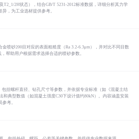
_1/2H状态），结合GB/T 5231-2012标准数据，详细分析其力学
差异，为工业选材提供参考。
砂200目对应的表面粗糙度（Ra 3.2-6.3μm），并对比不同目数
业实践，帮助用户根据需求选择合适的喷砂参数。
力，包括螺杆直径、钻孔尺寸等参数，并依据专业标准（如《混凝土结
方法和典型数值（如混凝土强度C30下设计值约80kN）。内容涵盖安装
员参考。
底孔计算，包括外径、螺距、公差等关键参数，并提供专业数据来源