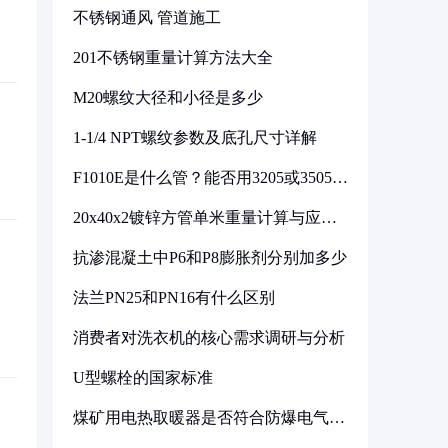
不锈钢通风 管道施工
201不锈钢重量计算方法大全
M20螺纹大径和小径是多少
1-1/4 NPT螺纹参数及底孔尺寸详解
F1010E是什么管？能否用3205或3505代
换
20x40x2镀锌方管单米重量计算与应用
分析
抗渗混凝土中P6和P8膨胀剂分别加多少
法兰PN25和PN16有什么区别
消费者对洗衣机的核心需求调研与分析
U型螺栓的国家标准
煤矿用电热取暖器是否符合防爆电气设
备标准