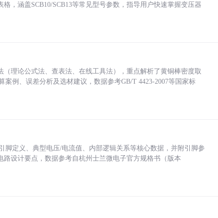
，涵盖SCB10/SCB13等常见型号参数，指导用户快速掌握变压器
法（理论公式法、查表法、在线工具法），重点解析了黄铜棒密度取
计算案例、误差分析及选材建议，数据参考GB/T 4423-2007等国家标
括各引脚定义、典型电压/电流值、内部逻辑关系等核心数据，并附引脚参
电路设计要点，数据参考自杭州士兰微电子官方规格书（版本