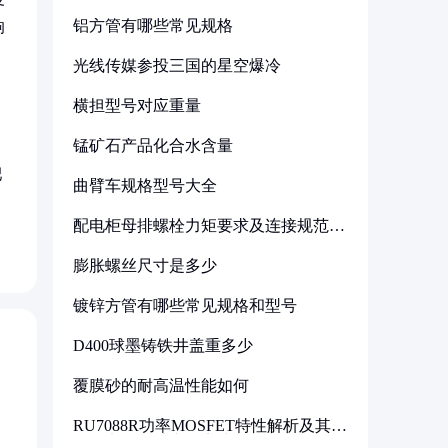
铝方管有哪些常见规格
响
光线传媒参投三国的星空爆冷
横担型号对应重量
锰矿石产品化合水含量
肥
曲臂车规格型号大全
配电柜母排螺栓力矩要求及连接规范详
解
膨胀螺丝尺寸是多少
镀锌方管有哪些常见规格和型号
D400球墨铸铁井盖重多少
覆膜砂的耐高温性能如何
RU7088R功率MOSFET特性解析及其在
可调电源设计中的实践